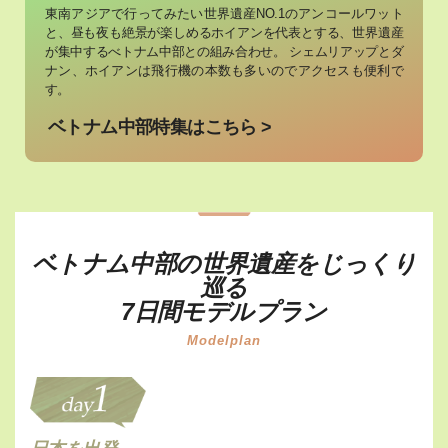
東南アジアで行ってみたい世界遺産NO.1のアンコールワット
と、昼も夜も絶景が楽しめるホイアンを代表とする、
世界遺産
が集中するべトナム中部との組み合わせ。
シェムリアップとダ
ナン、ホイアンは飛行機の本数も多いのでアクセスも便利で
す。
ベトナム中部特集はこちら >
ベトナム中部の世界遺産をじっくり
巡る
7日間モデルプラン
Modelplan