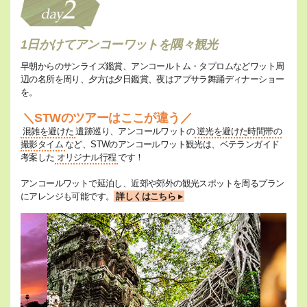
1日かけてアンコーワットを隅々観光
早朝からのサンライズ鑑賞、アンコールトム・タプロムなどワット周
辺の名所を周り、夕方は夕日鑑賞、夜はアプサラ舞踊ディナーショー
を。
＼STWのツアーはここが違う／
混雑を避けた
遺跡巡り、アンコールワットの
逆光を避けた時間帯の
撮影タイム
など、STWのアンコールワット観光は、ベテランガイド
考案した
オリジナル行程
です！
アンコールワットで延泊し、近郊や郊外の観光スポットを周るプラン
にアレンジも可能です。
詳しくはこちら ▸