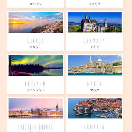
スペイン
イギリス
GREECE
GERMANY
ギリシャ
ドイツ
FINLAND
MALTA
フィンランド
マルタ
NORTHERN EUROPE
CROATIA