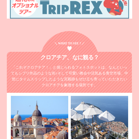
＼ WHAT TO SEE ? ／
クロアチア、
なに観る？
「これぞクロアチア！」と感じられるフォトスポットは、なんといっ
てもシブリ作品のような街♪
そして可愛い教会や活気ある青空市場、中
世にタイムスリップしたような宮殿跡も
ぜひ立ち寄っていただきたい
クロアチアを象徴する場所です。