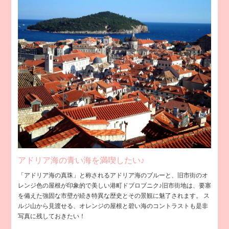
アドリア海の青い海を満喫したい♪
「アドリア海の真珠」と称されるアドリア海のブルーと、旧市街のオ
レンジ色の屋根が印象的で美しい港町ドブロブニク♪旧市街地は、要塞
を備えた強固な市壁が続き特異な歴史とその景観に魅了されます。 ス
ルジ山から見渡せる、オレンジの屋根と碧い海のコントラストも是非
写真に残しておきたい！