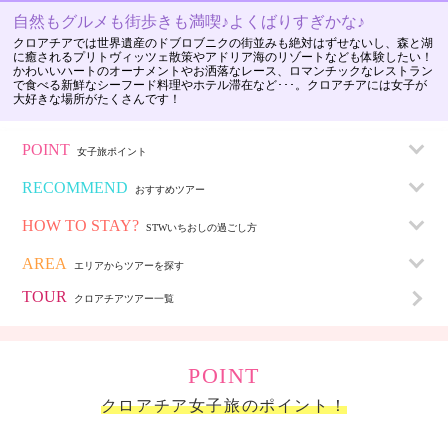
自然もグルメも街歩きも満喫♪よくばりすぎかな♪
クロアチアでは世界遺産のドブロブニクの街並みも絶対はずせないし、森と湖
に癒されるプリトヴィッツェ散策やアドリア海のリゾートなども体験したい！
かわいいハートのオーナメントやお洒落なレース、ロマンチックなレストラン
で食べる新鮮なシーフード料理やホテル滞在など･･･。クロアチアには女子が
大好きな場所がたくさんです！
POINT
女子旅ポイント
RECOMMEND
おすすめツアー
HOW TO STAY?
STWいちおしの
過ごし方
AREA
エリアから
ツアーを探す
TOUR
クロアチア
ツアー一覧
POINT
クロアチア女子旅のポイント！