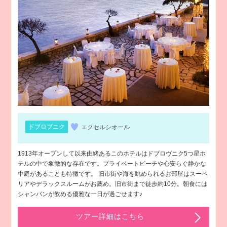
ドブロブニク
エクセルシオール
1913年オープンして以来由緒あるこのホテルはドブロヴニク5つ星ホ
テルの中で象徴的な存在です。プライベートビーチや心安らぐ静かな
中庭があることも特徴です。 旧市街や海を眺められるお部屋はスーペ
リアやデラックスルームがお薦め。旧市街まで徒歩約10分。朝食には
シャンパンが飲める優雅な一日が過ごせます♪
ツアー詳細はこちら