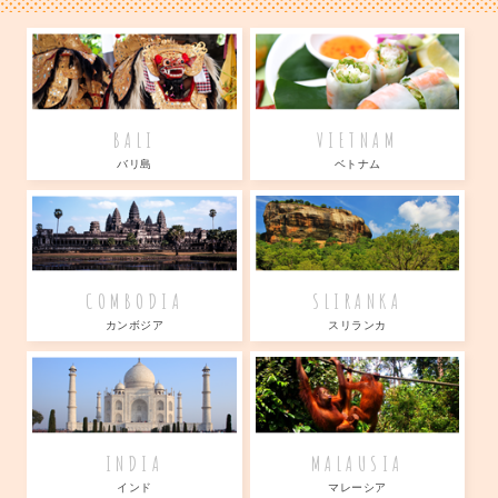
BALI
VIETNAM
バリ島
ベトナム
COMBODIA
SLIRANKA
カンボジア
スリランカ
INDIA
MALAUSIA
インド
マレーシア