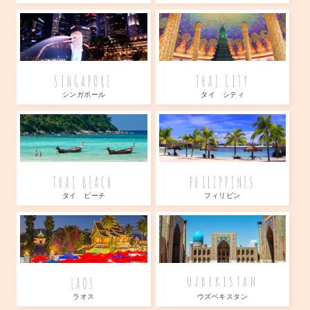
SINGAPORE
THAI CITY
シンガポール
タイ シティ
THAI BEACH
PHILIPPINES
タイ ビーチ
フィリピン
LAOS
UZBEKISTAN
ラオス
ウズベキスタン