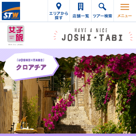
アジア
ヨーロッパ
クロアチア
アメリカ大陸
南太平洋／
オセアニア
ハワイ／
ミクロネシア
インド洋／
アメリカ／中近東
テーマで探す