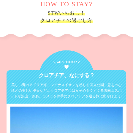
HOW TO STAY?
STWいちおし！
クロアチアの過ごし方
＼ WHAT TO DO ? ／
クロアチア、
なにする？
美しい青のアドリア海、マイナスイオンを感じる国立公園、息をのむ
ほどの美しい夕日など…
クロアチアには女子心をくすぐる素敵なスポ
ットが沢山！
さあ、カメラを片手にクロアチアを巡る旅に出かけよう♪