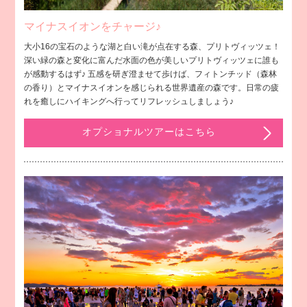
マイナスイオンをチャージ♪
大小16の宝石のような湖と白い滝が点在する森、プリトヴィッツェ！
深い緑の森と変化に富んだ水面の色が美しいプリトヴィッツェに誰も
が感動するはず♪ 五感を研ぎ澄ませて歩けば、フィトンチッド（森林
の香り）とマイナスイオンを感じられる世界遺産の森です。日常の疲
れを癒しにハイキングへ行ってリフレッシュしましょう♪
オプショナルツアーはこちら