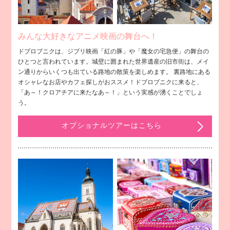
みんな大好きなアニメ映画の舞台へ！
ドブロブニクは、ジブリ映画「紅の豚」や「魔女の宅急便」の舞台の
ひとつと言われています。城壁に囲まれた世界遺産の旧市街は、メイ
ン通りからいくつも出ている路地の散策を楽しめます。 裏路地にある
オシャレなお店やカフェ探しがおススメ！ドブロブニクに来ると、
「あ～！クロアチアに来たなあ～！」という実感が湧くことでしょ
う。
オプショナルツアーはこちら