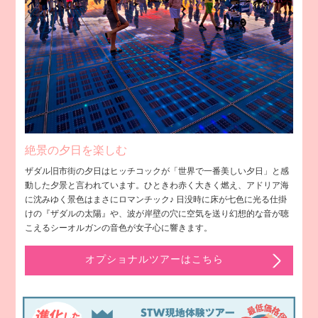
絶景の夕日を楽しむ
ザダル旧市街の夕日はヒッチコックが「世界で一番美しい夕日」と感
動した夕景と言われています。ひときわ赤く大きく燃え、アドリア海
に沈みゆく景色はまさにロマンチック♪ 日没時に床が七色に光る仕掛
けの『ザダルの太陽』や、波が岸壁の穴に空気を送り幻想的な音が聴
こえるシーオルガンの音色が女子心に響きます。
オプショナルツアーはこちら