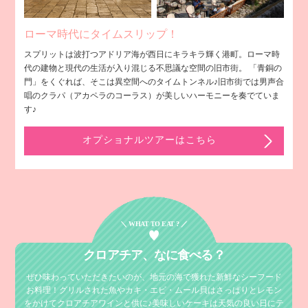
ローマ時代にタイムスリップ！
スプリットは波打つアドリア海が西日にキラキラ輝く港町。ローマ時
代の建物と現代の生活が入り混じる不思議な空間の旧市街。 「青銅の
門」をくぐれば、そこは異空間へのタイムトンネル♪旧市街では男声合
唱のクラパ（アカペラのコーラス）が美しいハーモニーを奏でていま
す♪
オプショナルツアーはこちら
＼ WHAT TO EAT ? ／
クロアチア、
なに食べる？
ぜひ味わっていただきたいのが、地元の海で獲れた新鮮なシーフード
お料理！
グリルされた魚やカキ・エビ・ムール貝はさっぱりとレモン
をかけてクロアチアワインと供に♪
美味しいケーキは天気の良い日にテ