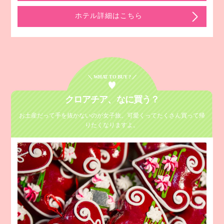
ホテル詳細はこちら
＼ WHAT TO BUY ? ／
クロアチア、
なに買う？
お土産だって手を抜かないのが女子旅。
可愛くってたくさん買って帰
りたくなりますよ。