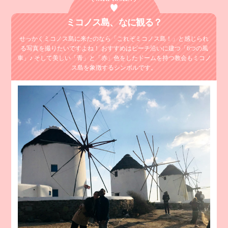
ミコノス島、
なに観る？
せっかくミコノス島に来たのなら「これぞミコノス島！」と感じられ
る
写真を撮りたいですよね！ おすすめはビーチ沿いに建つ「6つの風
車」♪
そして美しい「青」と「赤」色をしたドームを持つ教会もミコノ
ス島を象徴するシンボルです。