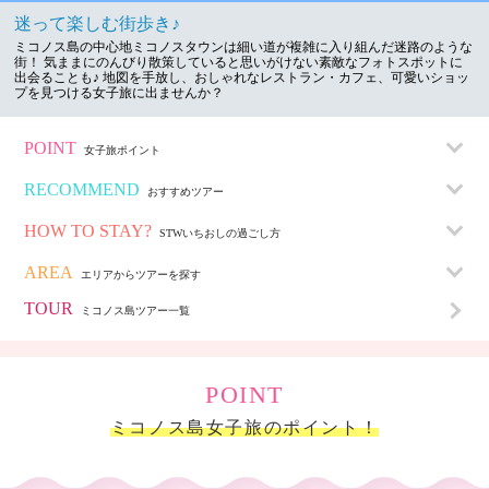
迷って楽しむ街歩き♪
ミコノス島の中心地ミコノスタウンは細い道が複雑に入り組んだ迷路のような
街！ 気ままにのんびり散策していると思いがけない素敵なフォトスポットに
出会ることも♪ 地図を手放し、おしゃれなレストラン・カフェ、可愛いショッ
プを見つける女子旅に出ませんか？
POINT
女子旅ポイント
RECOMMEND
おすすめツアー
HOW TO STAY?
STWいちおしの
過ごし方
AREA
エリアから
ツアーを探す
TOUR
ミコノス島
ツアー一覧
POINT
ミコノス島女子旅のポイント！