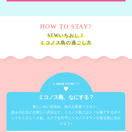
HOW TO STAY?
STWいちおし！
ミコノス島の過ごし方
＼ WHAT TO DO ? ／
ミコノス島、
なにする？
美しい白い街並み、街の人気者ペリカン、
息をのむほどの美しい夕日など…ミコノス島には人々を魅了するポイ
ントたくさん！
さあ、カメラを片手にミコノスタウンを巡る旅に出か
けよう♪