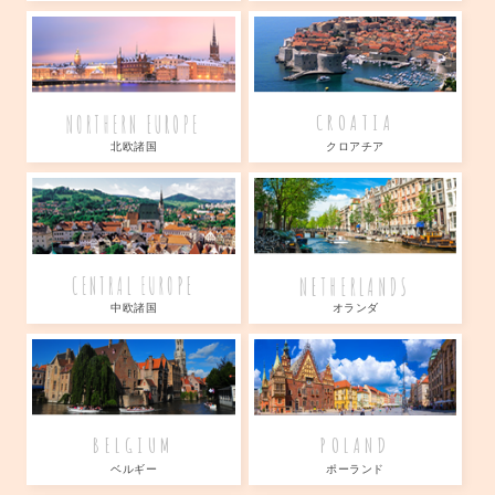
NORTHERN EUROPE
CROATIA
北欧諸国
クロアチア
NETHERLANDS
CENTRAL EUROPE
中欧諸国
オランダ
BELGIUM
POLAND
ベルギー
ポーランド