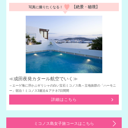
【絶景・秘境】
写真に撮りたくなる！
≪成田夜発カタール航空でいく≫
～エーゲ海に浮かぶギリシャの白い宝石ミコノス島～立地抜群の「ハーモニ
ー」宿泊！ミコノス3連泊＆アテネ7日間間
詳細はこちら
ミコノス島女子旅コースはこちら