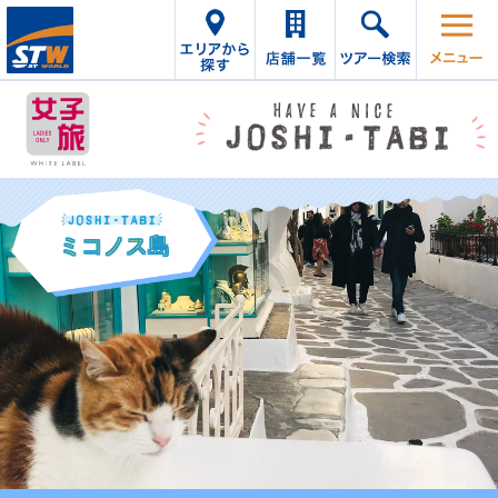
アジア
ヨーロッパ
ミコノス島
アメリカ大陸
南太平洋／
オセアニア
ハワイ／
ミクロネシア
インド洋／
アメリカ／中近東
テーマで探す