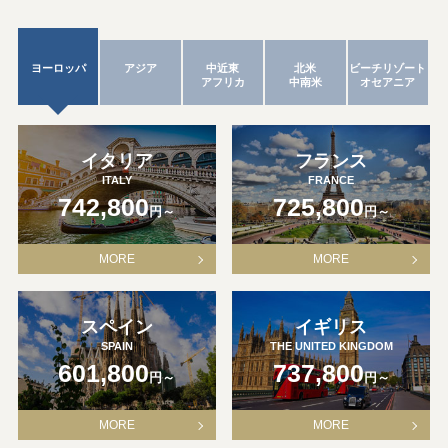
ヨーロッパ
アジア
中近東
北米
ビーチリゾート
アフリカ
中南米
オセアニア
イタリア
フランス
ITALY
FRANCE
742,800
725,800
円～
円～
MORE
MORE
スペイン
イギリス
SPAIN
THE UNITED KINGDOM
601,800
737,800
円～
円～
MORE
MORE