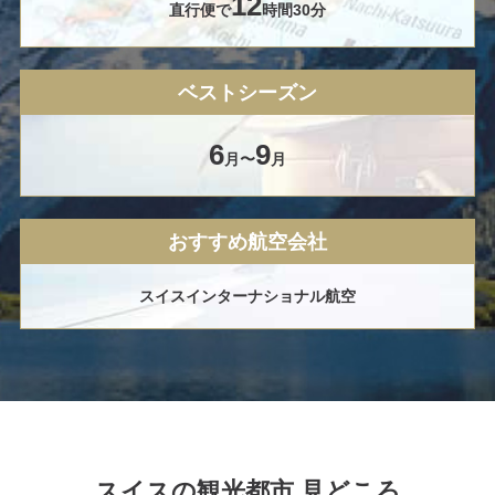
12
直行便で
時間30分
ベストシーズン
6
9
月〜
月
おすすめ航空会社
スイスインターナショナル
航空
スイスの観光都市 見どころ