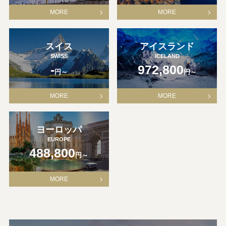
MORE
MORE
スイス
アイスランド
SWISS
ICELAND
-
972,800
円～
円～
MORE
MORE
ヨーロッパ
EUROPE
488,800
円～
MORE