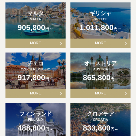
マルタ
ギリシャ
MALTA
GREECE
905,800
1,011,800
円～
円～
MORE
MORE
チェコ
オーストリア
CZECH REPUBLIC
AUSTRIA
917,800
865,800
円～
円～
MORE
MORE
フィンランド
クロアチア
FINLAND
CROATIA
488,800
833,800
円～
円～