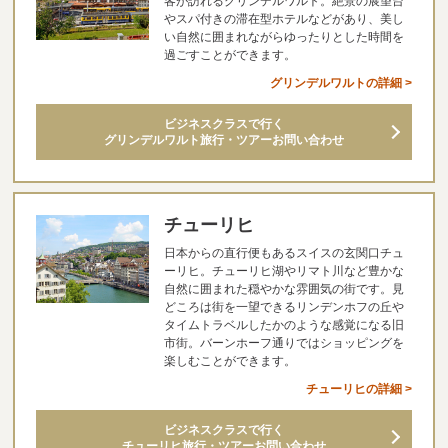
客が訪れるグリンデルワルト。絶景の展望台
やスパ付きの滞在型ホテルなどがあり、美し
い自然に囲まれながらゆったりとした時間を
過ごすことができます。
グリンデルワルトの詳細 >
ビジネスクラスで行く
グリンデルワルト旅行・ツアーお問い合わせ
チューリヒ
日本からの直行便もあるスイスの玄関口チュ
ーリヒ。チューリヒ湖やリマト川など豊かな
自然に囲まれた穏やかな雰囲気の街です。見
どころは街を一望できるリンデンホフの丘や
タイムトラベルしたかのような感覚になる旧
市街。バーンホーフ通りではショッピングを
楽しむことができます。
チューリヒの詳細 >
ビジネスクラスで行く
チューリヒ旅行・ツアーお問い合わせ