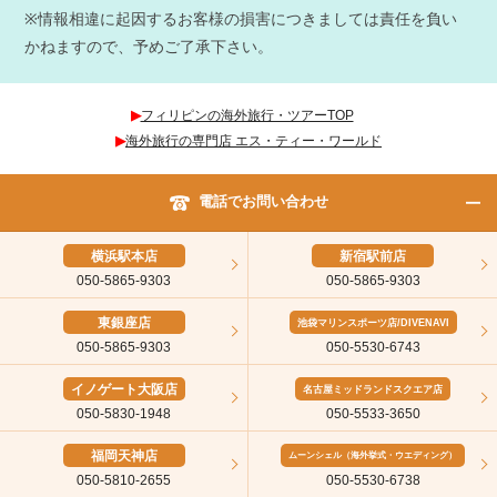
※情報相違に起因するお客様の損害につきましては責任を負い
かねますので、予めご了承下さい。
▶︎
フィリピンの海外旅行・ツアーTOP
▶︎
海外旅行の専門店 エス・ティー・ワールド
電話でお問い合わせ
横浜駅本店
新宿駅前店
050-5865-9303
050-5865-9303
東銀座店
池袋マリンスポーツ店/DIVENAVI
050-5865-9303
050-5530-6743
イノゲート大阪店
名古屋ミッドランドスクエア店
050-5830-1948
050-5533-3650
福岡天神店
ムーンシェル（海外挙式・ウエディング）
050-5810-2655
050-5530-6738