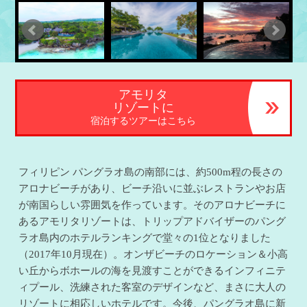
アモリタ
リゾートに
宿泊するツアーはこちら
フィリピン パングラオ島の南部には、約500m程の長さの
アロナビーチがあり、ビーチ沿いに並ぶレストランやお店
が南国らしい雰囲気を作っています。そのアロナビーチに
あるアモリタリゾートは、トリップアドバイザーのパング
ラオ島内のホテルランキングで堂々の1位となりました
（2017年10月現在）。オンザビーチのロケーション＆小高
い丘からボホールの海を見渡すことができるインフィニテ
ィプール、洗練された客室のデザインなど、まさに大人の
リゾートに相応しいホテルです。今後、パングラオ島に新