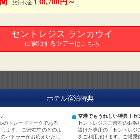
日間
138,700円～
旅行代金:
セントレジス ランカウイ
に宿泊するツアーはこちら
ホテル宿泊特典
♪
空港でもうれしい特典！セ
ルのトレードマークである
セントレジスご滞在のお客
します。 ご滞在中のどのよ
設けた専用の「セントレジ
けのバトラーがお応えいたし
をご利用頂けます。ご搭乗