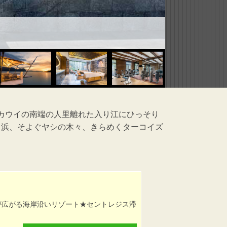
カウイの南端の人里離れた入り江にひっそり
白浜、そよぐヤシの木々、きらめくターコイズ
が広がる海岸沿いリゾート★セントレジス滞