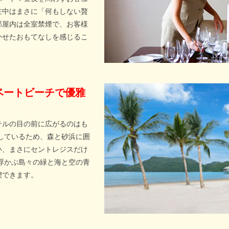
在中はまさに「何もしない贅
部屋内は全室禁煙で、お客様
かせたおもてなしを感じるこ
ライベートビーチで優雅
テルの目の前に広がるのはも
しているため、森と砂浜に囲
い、まさにセントレジスだけ
浮かぶ島々の緑と海と空の青
喫できます。