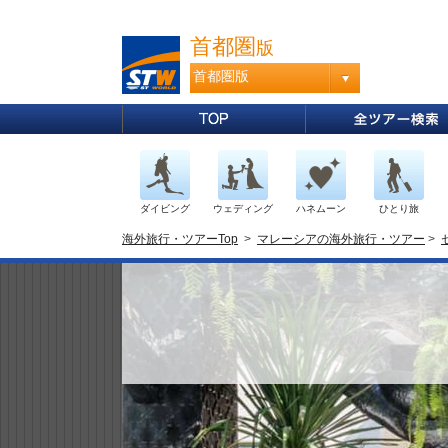
首都圏
版
首都圏版
ダイビング
ウェディング
ハネムーン
ひとり旅
海外旅行・ツアーTop
>
マレーシアの海外旅行・ツアー
>