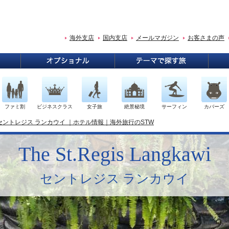
海外支店
国内支店
メールマガジン
お客さまの声
ファミ割
ビジネスクラス
女子旅
絶景秘境
サーフィン
カバーズ
セントレジス ランカウイ ｜ホテル情報｜海外旅行のSTW
The St.Regis Langkawi
セントレジス ランカウイ