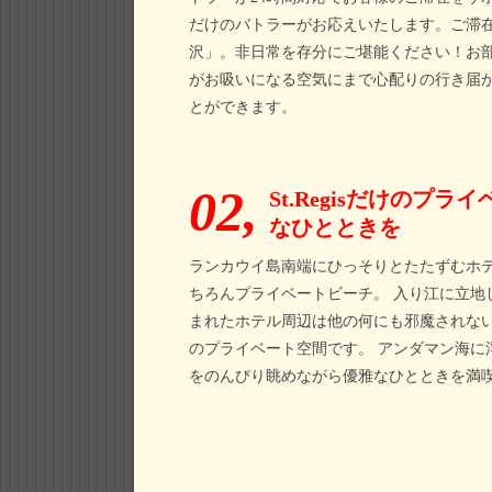
だけのバトラーがお応えいたします。ご滞
沢」。非日常を存分にご堪能ください！お
がお吸いになる空気にまで心配りの行き届
とができます。
02,
St.Regisだけのプ
なひとときを
ランカウイ島南端にひっそりとたたずむホ
ちろんプライベートビーチ。 入り江に立地
まれたホテル周辺は他の何にも邪魔されな
のプライベート空間です。 アンダマン海に
をのんびり眺めながら優雅なひとときを満