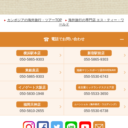
カンボジアの海外旅行・ツアーTOP
海外旅行の専門店 エス・ティー・ワ
ールド
電話でお問い合わせ
横浜駅本店
新宿駅前店
050-5865-9303
050-5865-9303
東銀座店
池袋マリンスポーツ店/DIVENAVI
050-5865-9303
050-5530-6743
イノゲート大阪店
名古屋ミッドランドスクエア店
050-5830-1948
050-5533-3650
福岡天神店
ムーンシェル（海外挙式・ウエディング）
050-5810-2655
050-5530-6738