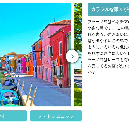
カラフルな家々が
ブラーノ島はベネチア
小さな島です。 この
れた家々が運河沿いに
霧が出やすいこの島で
ようにいろいろな色に
Next
を見ずに適当に歩いて
ラーノ島はレースも有
を売ってるお店がたく
か？
歴史
フォトジェニック