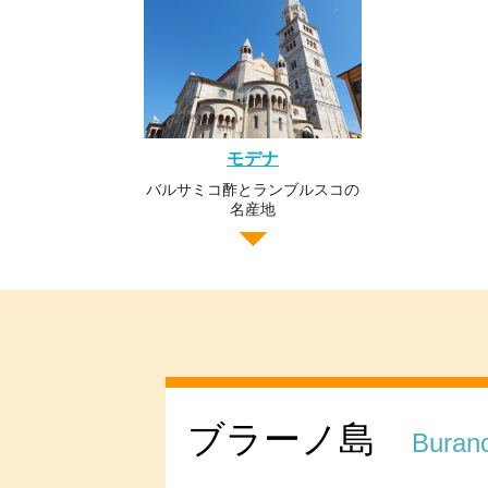
モデナ
バルサミコ酢とランブルスコの
名産地
ブラーノ島
Buran