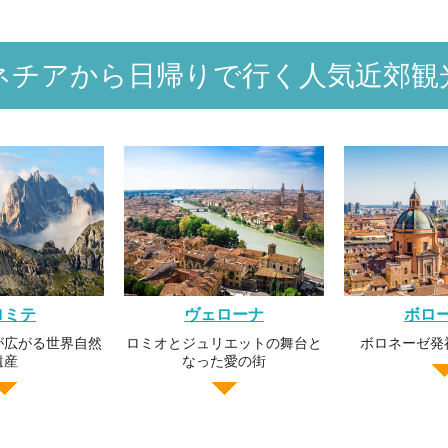
ネチアから日帰りで行く
人気近郊観
ロミテ
ヴェローナ
ボロ
が広がる世界自然
ロミオとジュリエットの舞台と
ボロネーゼ発
遺産
なった愛の街