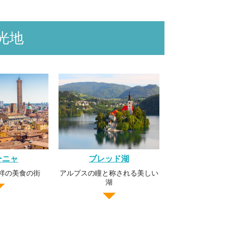
光地
ーニャ
ブレッド湖
祥の美食の街
アルプスの瞳と称される美しい
湖