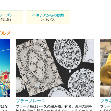
シーズン
ベネチアからの移動
特に夏)
水上バス
グルメ
ブラーノレース
ブラ
ではな
ブラーノ島はレースの編み物が有名。漁用の網を
ブラー
るフォ
編む技術から転用されたそうです。小さくかさば
のSや