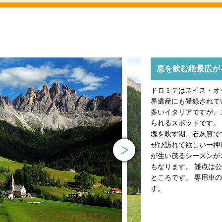
息を飲む絶景広が
ドロミテはスイス・オ
界遺産にも登録されて
多いイタリアですが、
られるスポットです。
塊を映す湖、石灰質で
Next
ぜひ訪れて欲しい一押
が生い茂るシーズンが
もなります。 難点は
ところです。 専用車
す。