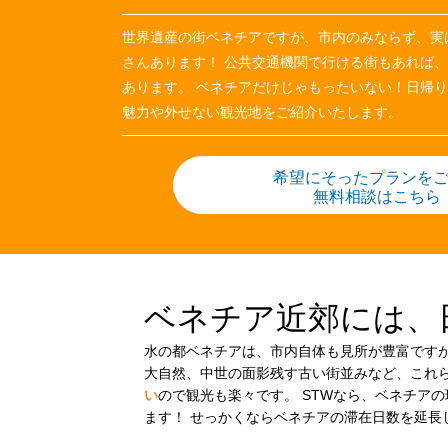
世界遺産の街ベネチアですが、市内のみならず、実
さんあります！ 公共交通機関で行ける街もあれば
あります。 ベネチアだけじゃもったいない！日帰
魅力や外せない観光地をご紹介いたします。
希望にそったプランを
無料相談はこちら
ベネチア近郊には、
水の都ベネチアは、市内自体も見所が豊富です
大自然、中世の面影残す古い街並みなど、これ
い
ので観光も楽々です。 STWなら、ベネチア
ます！ せっかくならベネチアの滞在日数を延長