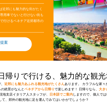
は近郊にも魅力的な街がたく
、専用車でないと行けない街も
りで行けるベネチア近郊都市の
ご提案
日帰りで行ける、魅力的な観光
が、
近郊にも魅力あふれる観光地がたくさん
あります。 カラフルな家
らの絶景がなんと
ベネチアから日帰り
で楽しめます！ 日帰りなら、
大き
の現地支店イタリア人スタッフが、
日本語でご案内
しますので、個人では
して、郊外の観光地に足を運んでみてはいかがでしょうか？