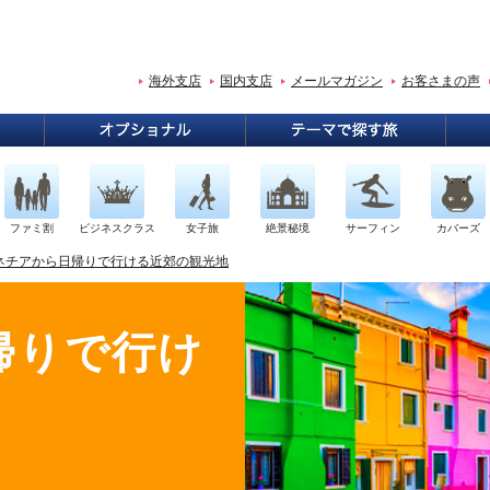
海外支店
国内支店
メールマガジン
お客さまの声
ファミ割
ビジネスクラス
女子旅
絶景秘境
サーフィン
カバーズ
ネチアから日帰りで行ける近郊の観光地
帰りで行け