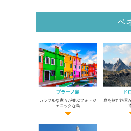
ベ
ブラーノ島
ド
カラフルな家々が並ぶフォトジ
息を飲む絶景
ェニックな島