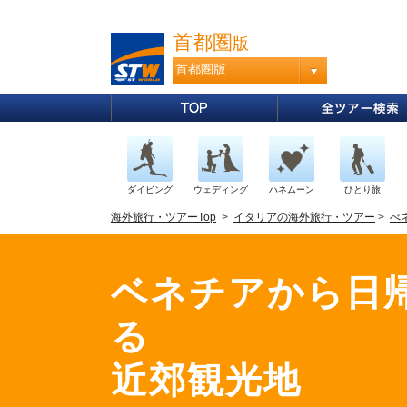
首都圏
版
首都圏版
ダイビング
ウェディング
ハネムーン
ひとり旅
海外旅行・ツアーTop
>
イタリアの海外旅行・ツアー
>
べ
ベネチアから日
る
近郊観光地