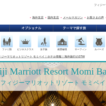
フィジー
海外支店
国内支店
メールマガジン
お客さまの声
ファミ割
ビジネスクラス
女子旅
絶景秘境
サーフィン
カバーズ
ィジーマリオットリゾート モミベイ｜ホテル情報｜海外旅行のSTW
iji Marriott Resort Momi B
フィジーマリオットリゾート モミベイ