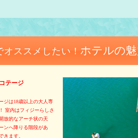
ホテルの魅
でオススメしたい！
コテージ
ージは18歳以上の大人専
！ 室内はフィジーらしさ
開放的なアーチ状の天
ーンへ降りる階段があ
できます。