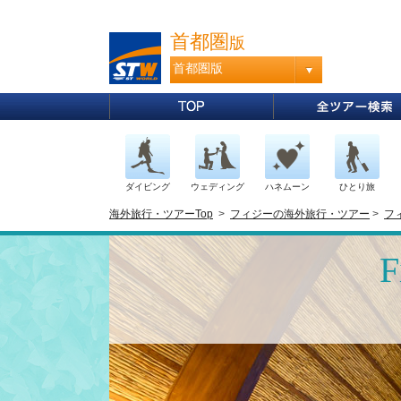
首都圏
版
首都圏版
ダイビング
ウェディング
ハネムーン
ひとり旅
海外旅行・ツアーTop
>
フィジーの海外旅行・ツアー
>
フ
F