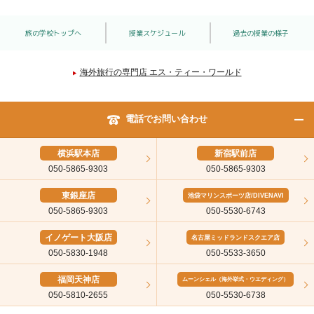
旅の学校トップへ
授業スケジュール
過去の授業の様子
海外旅行の専門店 エス・ティー・ワールド
電話でお問い合わせ
横浜駅本店
新宿駅前店
050-5865-9303
050-5865-9303
東銀座店
池袋マリンスポーツ店/DIVENAVI
050-5865-9303
050-5530-6743
イノゲート大阪店
名古屋ミッドランドスクエア店
050-5830-1948
050-5533-3650
福岡天神店
ムーンシェル（海外挙式・ウエディング）
050-5810-2655
050-5530-6738