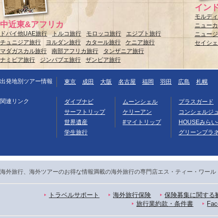
イン
モルディ
中近東&アフリカ
ニューカ
ドバイ他UAE旅行
トルコ旅行
モロッコ旅行
エジプト旅行
ニュージ
チュニジア旅行
ヨルダン旅行
カタール旅行
ケニア旅行
セイシェ
マダガスカル旅行
南部アフリカ旅行
タンザニア旅行
ナミビア旅行
ジンバブエ旅行
ザンビア旅行
出発地別ツアー情報
東京
成田
大阪
名古屋
福岡
羽田
広島
札幌
関連リンク
ダイブナビ
ムーンシェル
プラスガード
サーフトリップ
ケリーアン
コンシェルジ
世界遺産
#マイトリップ
HOUSEみらい
学生旅行
グリーンプラ
海外旅行、海外ツアーのお得な情報満載の海外旅行の専門店エス・ティー・ワール
トラベルサポート
海外旅行保険
保険募集に関する
旅行業約款・条件書
Fac