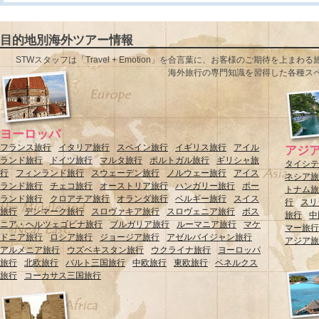
目的地別海外ツアー情報
STWスタッフは「Travel + Emotion」を合言葉に、お客様のご期待
海外旅行の専門知識を習得した各種ス
ヨーロッパ
フランス旅行
イタリア旅行
スペイン旅行
イギリス旅行
アイル
アジ
ランド旅行
ドイツ旅行
マルタ旅行
ポルトガル旅行
ギリシャ旅
タイシテ
行
フィンランド旅行
スウェーデン旅行
ノルウェー旅行
アイス
ネシア旅
ランド旅行
チェコ旅行
オーストリア旅行
ハンガリー旅行
ポー
トナム旅
ランド旅行
クロアチア旅行
オランダ旅行
ベルギー旅行
スイス
行
スリ
旅行
デンマーク旅行
スロヴァキア旅行
スロヴェニア旅行
ボス
旅行
中
ニア・ヘルツェゴビナ旅行
ブルガリア旅行
ルーマニア旅行
マケ
マー旅行
ドニア旅行
ロシア旅行
ジョージア旅行
アゼルバイジャン旅行
アジア旅
アルメニア旅行
ウズベキスタン旅行
ウクライナ旅行
ヨーロッパ
旅行
北欧旅行
バルト三国旅行
中欧旅行
東欧旅行
ベネルクス
旅行
コーカサス三国旅行