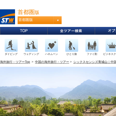
首都圏
版
首都圏版
ダイビング
ウェディング
ハネムーン
ひとり旅
ファミ割
ビジネスク
海外旅行・ツアーTop
>
中国の海外旅行・ツアー
>
シックスセンシズ青城山｜中