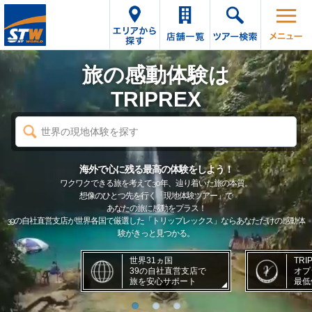
旅の感動体験は
TRIPREX
世界の現地体験を探す
海外で心に残る最高の体験をしよう！
ワクワクできる旅を考えて30年、辿り着いた旅の本質。
想像のひとつ先を行く「現地体験ツアー」で
あなたの旅に感動をプラス！
39の自社直営支店が世界各国で厳選した「トリップレックス」ならあなただけの感動体
験がきっと見つかる。
世界31ヵ国
TRI
39の自社直営支店で
オプ
旅を安心サポート
最低