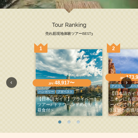
Tour Ranking
売れ筋現地体験ツアーBEST3
173,
JPY
48,917〜
JPY
アメリカ
ラスベ
ハンガリー
ブダペスト
【日本語ガイ
【日本語ガイド】プライベート
ニオンにも宿
ツアー♪ ドナウベンドめぐり ＜
ーバンで行く
昼食付＞
3日15か所巡り