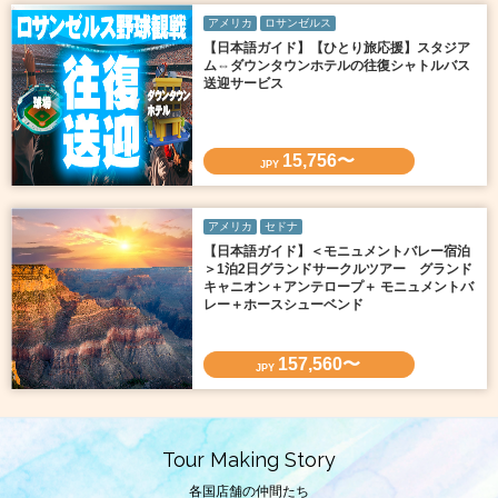
アメリカ
ロサンゼルス
【日本語ガイド】【ひとり旅応援】スタジア
ム⇔ダウンタウンホテルの往復シャトルバス
送迎サービス
15,756〜
JPY
アメリカ
セドナ
【日本語ガイド】＜モニュメントバレー宿泊
＞1泊2日グランドサークルツアー グランド
キャニオン＋アンテロープ＋ モニュメントバ
レー＋ホースシューベンド
157,560〜
JPY
Tour Making Story
各国店舗の仲間たち