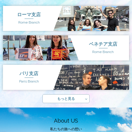
ローマ支店
Rome Branch
ベネチア支店
Rome Branch
パリ支店
Paris Branch
もっと見る
About US
私たちの旅への想い