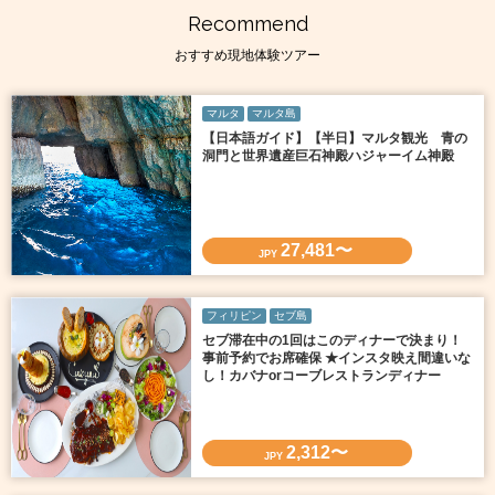
Recommend
おすすめ現地体験ツアー
マルタ
マルタ島
【日本語ガイド】【半日】マルタ観光 青の
洞門と世界遺産巨石神殿ハジャーイム神殿
27,481〜
JPY
フィリピン
セブ島
セブ滞在中の1回はこのディナーで決まり！
事前予約でお席確保 ★インスタ映え間違いな
し！カバナorコーブレストランディナー
2,312〜
JPY