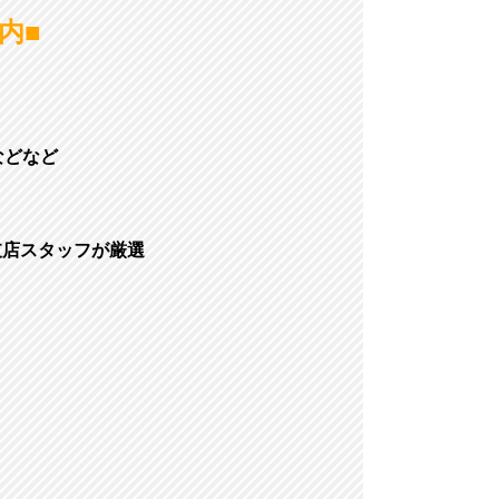
内■
などなど
支店スタッフが厳選