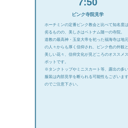
7:50
ピンク寺院見学
ホーチミンの定番ピンク教会と比べて知名度
劣るものの、美しさはベトナム随一の寺院。
道教の最高神・玉皇大帝を祀った福海寺は地
の人々からも厚く信仰され、ピンク色の外観
美しい花々、信仰文化が見どころのオススメ
ポットです。
※タンクトップやミニスカート等、露出の多
服装は内部見学を断られる可能性もございま
のでご注意下さい。