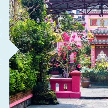
は
元
と
ス
い
す