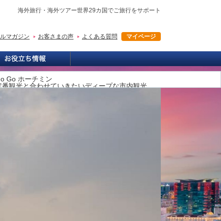
海外旅行・海外ツアー世界29カ国でご旅行をサポート
ルマガジン
お客さまの声
よくある質問
マイページ
Go Go ホーチミン
定番観光と合わせていきたいディープな市内観光
(日本語ガイド)