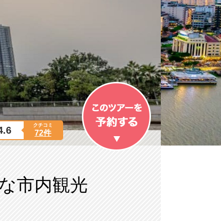
クチコミ
4.6
72件
な市内観光