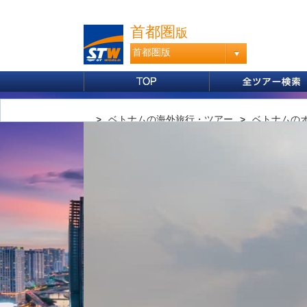
首都圏
版
首都圏版
プショナルツアーTop
ベトナムの海外旅行・ツアー
ベトナムの