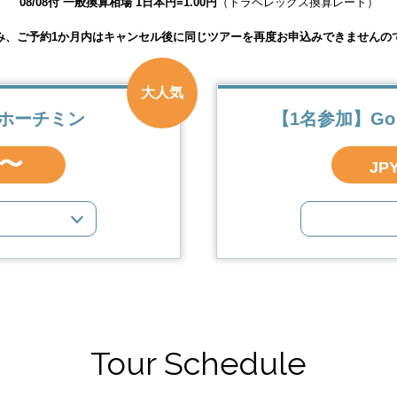
08/08付 一般換算相場 1日本円=1.00円
（トラベレックス換算レート）
み、ご予約1か月内はキャンセル後に同じツアーを再度お申込みできませんの
大人気
 ホーチミン
【1名参加】Go
0〜
JP
Tour Schedule