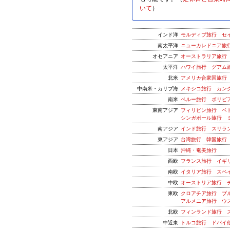
いて
）
インド洋
モルディブ旅行
セ
南太平洋
ニューカレドニア旅
オセアニア
オーストラリア旅行
太平洋
ハワイ旅行
グアム
北米
アメリカ合衆国旅行
中南米・カリブ海
メキシコ旅行
カン
南米
ペルー旅行
ボリビ
東南アジア
フィリピン旅行
ベ
シンガポール旅行
南アジア
インド旅行
スリラ
東アジア
台湾旅行
韓国旅行
日本
沖縄・奄美旅行
西欧
フランス旅行
イギ
南欧
イタリア旅行
スペ
中欧
オーストリア旅行
東欧
クロアチア旅行
ブ
アルメニア旅行
ウ
北欧
フィンランド旅行
中近東
トルコ旅行
ドバイ他