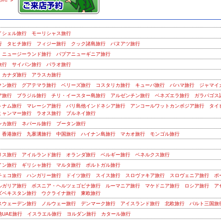
イシェル旅行
モーリシャス旅行
行
タヒチ旅行
フィジー旅行
クック諸島旅行
バヌアツ旅行
ニュージーランド旅行
パプアニューギニア旅行
旅行
サイパン旅行
パラオ旅行
カナダ旅行
アラスカ旅行
クン旅行
グアテマラ旅行
ベリーズ旅行
コスタリカ旅行
キューバ旅行
バハマ旅行
ジャマイ
ア旅行
ブラジル旅行
チリ・イースター島旅行
アルゼンチン旅行
ベネズエラ旅行
ガラパゴス
トナム旅行
マレーシア旅行
バリ島他インドネシア旅行
アンコールワットカンボジア旅行
タイ
ミャンマー旅行
ラオス旅行
ブルネイ旅行
ンカ旅行
ネパール旅行
ブータン旅行
香港旅行
九寨溝旅行
中国旅行
ハイナン島旅行
マカオ旅行
モンゴル旅行
リス旅行
アイルランド旅行
オランダ旅行
ベルギー旅行
ベネルクス旅行
イン旅行
ギリシャ旅行
マルタ旅行
ポルトガル旅行
チェコ旅行
ハンガリー旅行
ドイツ旅行
スイス旅行
スロヴァキア旅行
スロヴェニア旅行
ポ
ルガリア旅行
ボスニア・ヘルツェゴビナ旅行
ルーマニア旅行
マケドニア旅行
ロシア旅行
ア
ズベキスタン旅行
ウクライナ旅行
東欧旅行
スウェーデン旅行
ノルウェー旅行
デンマーク旅行
アイスランド旅行
北欧旅行
バルト三国旅
UAE旅行
イスラエル旅行
ヨルダン旅行
カタール旅行