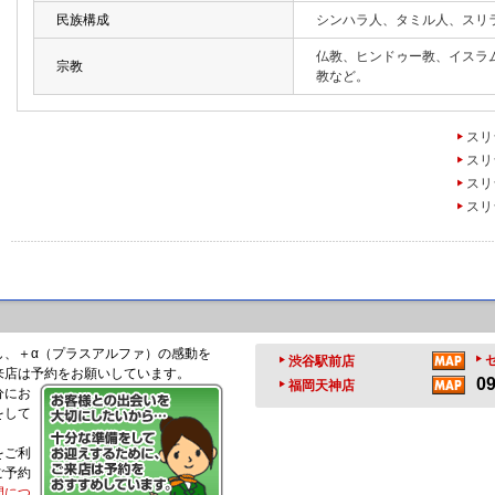
民族構成
シンハラ人、タミル人、スリ
仏教、ヒンドゥー教、イスラ
宗教
教など。
スリ
スリ
スリ
スリ
し、＋α（プラスアルファ）の感動を
渋谷駅前店
来店は予約をお願いしています。
09
福岡天神店
分にお
をして
をご利
ご予約
間につ