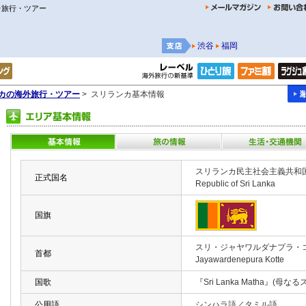
カ旅行・ツアー
渋谷
福岡
カの海外旅行・ツアー
> スリランカ基本情報
スリランカ民主社会主義共和国 Demo
正式国名
Republic of Sri Lanka
国旗
スリ・ジャヤワルダナプラ・コ
首都
Jayawardenepura Kotte
国歌
『Sri Lanka Matha』(母な
公用語
シンハラ語／タミル語