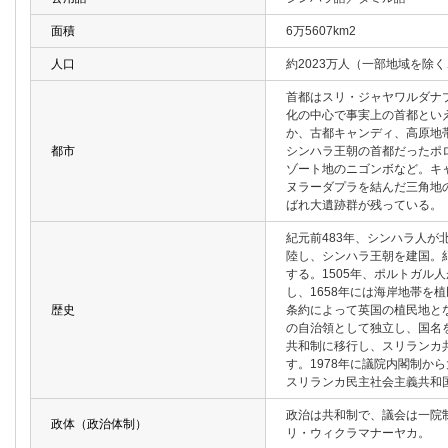
面積
6万5607km2
人口
約2023万人（一部地域を除く、
首都はスリ・ジャヤワルダナ
化の中心で事実上の首都とい
か、古都キャンディ、高原地
都市
シンハラ王朝の首都だったポ
ゾート地のニゴンボなど。キ
ヌラーダプラを結んだ三角地
ばれ大遺跡群が残っている。
紀元前483年、シンハラ人が
陸し、シンハラ王朝を建国。紀
する。1505年、ポルトガル
し、1658年には海岸地帯を植
歴史
条約によって英国の植民地とな
の自治領として独立し、国名を
共和制に移行し、スリランカ
す。1978年に議院内閣制か
スリランカ民主社会主義共和
政治は共和制で、議会は一院
政体（政治体制）
リ・ウィクラマナーヤカ。