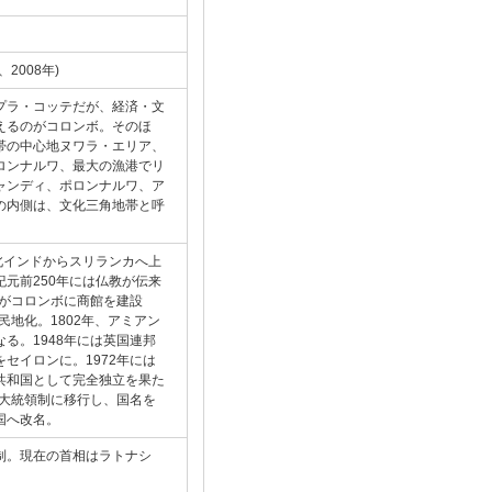
2008年)
プラ・コッテだが、経済・文
えるのがコロンボ。そのほ
帯の中心地ヌワラ・エリア、
ロンナルワ、最大の漁港でリ
ャンディ、ポロンナルワ、ア
の内側は、文化三角地帯と呼
北インドからスリランカへ上
元前250年には仏教が伝来
人がコロンボに商館を建設
民地化。1802年、アミアン
る。1948年には英国連邦
セイロンに。1972年には
共和国として完全独立を果た
ら大統領制に移行し、国名を
国へ改名。
制。現在の首相はラトナシ