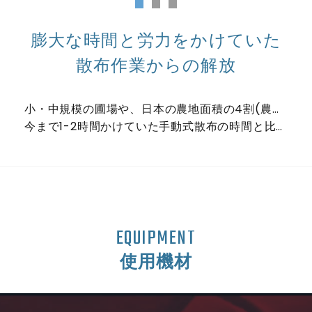
膨大な時間と労力をかけていた
散布作業からの解放
小・中規模の圃場や、日本の農地面積の4割(農林水産省調べ)を占めると言われている中山間地域、 小さな圃場が飛び地になっているような場所ではラジコンヘリよりもドローンによる散布の方がお勧めです。
今まで1-2時間かけていた手動式散布の時間と比較すると、平地の圃場で1haの散布であれば10分程度で終了します。
EQUIPMENT
使用機材