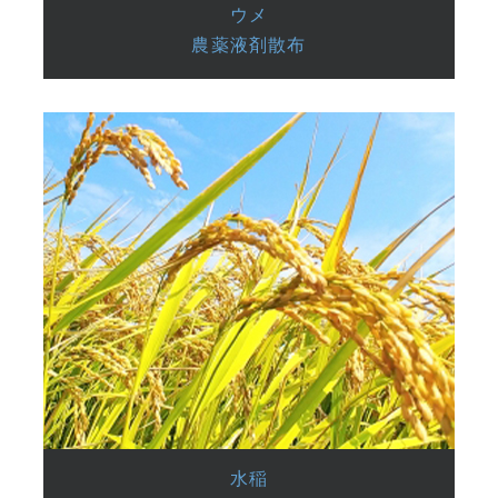
ウメ
農薬液剤散布
水稲