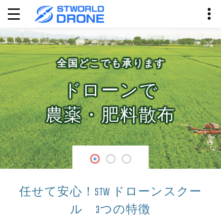
全国どこでも承ります
ドローンで
農薬・肥料散布
任せて安心！
STW ドローンスクー
ル 3つの特徴