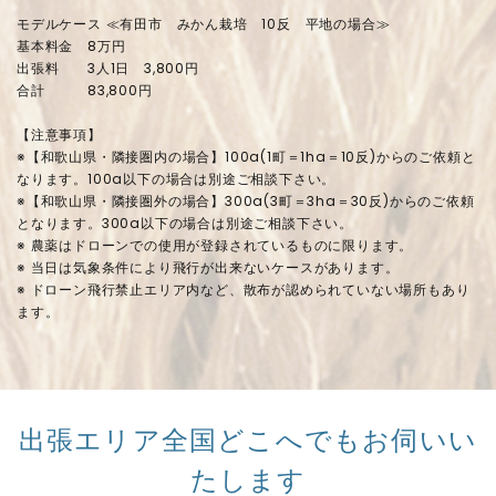
モデルケース ≪有田市 みかん栽培 10反 平地の場合≫
基本料金 8万円
出張料 3人1日 3,800円
合計 83,800円
【注意事項】
※【和歌山県・隣接圏内の場合】100a(1町＝1ha＝10反)からのご依頼と
なります。100a以下の場合は別途ご相談下さい。
※【和歌山県・隣接圏外の場合】300a(3町＝3ha＝30反)からのご依頼
となります。300a以下の場合は別途ご相談下さい。
※ 農薬はドローンでの使用が登録されているものに限ります。
※ 当日は気象条件により飛行が出来ないケースがあります。
※ ドローン飛行禁止エリア内など、散布が認められていない場所もあり
ます。
出張エリア
全国どこへでもお伺いい
たします