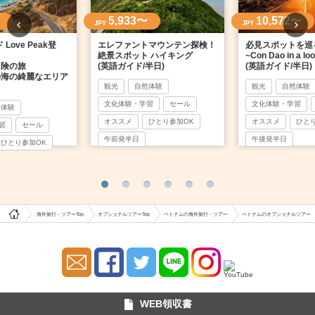
5,933〜
10,572〜
JPY
JPY
Love Peak登
エレファントマウンテン探検！
必見スポットを巡
絶景スポット ハイキング
~Con Dao in a lo
冒険の旅
(英語ガイド/半日)
(英語ガイド/半日)
の海の綺麗なエリア
観光
自然体験
観光
自然体験
文化体験・学習
セール
文化体験・学習
然体験
オススメ
ひとり参加OK
オススメ
ひと
習
セール
午前発半日
午後発半日
ひとり参加OK
海外旅行・ツアーTop
オプショナルツアーTop
ベトナムの海外旅行・ツアー
ベトナムのオプショナルツアー
WEB領収書