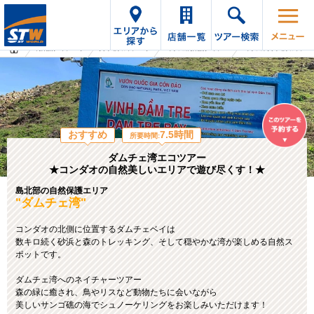
海外旅行・ツアーTop
オプショナルツアーTop
ベトナムの海外旅行・ツアー
ベトナムのオプショナルツアー
おすすめ
7.5時間
所要時間:
ダムチェ湾エコツアー
★コンダオの自然美しいエリアで遊び尽くす！★
島北部の自然保護エリア
"ダムチェ湾"
コンダオの北側に位置するダムチェベイは
数キロ続く砂浜と森のトレッキング、そして穏やかな湾が楽しめる自然ス
ポットです。
ダムチェ湾へのネイチャーツアー
森の緑に癒され、鳥やリスなど動物たちに会いながら
美しいサンゴ礁の海でシュノーケリングをお楽しみいただけます！