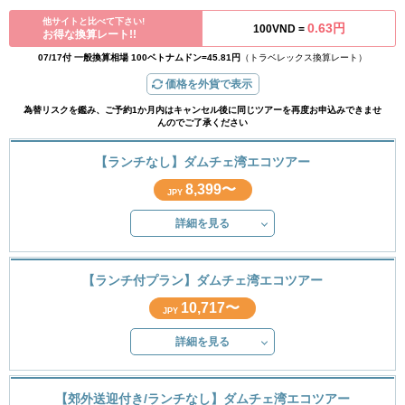
他サイトと比べて下さい!
0.63円
100VND =
お得な換算レート!!
07/17付 一般換算相場 100ベトナムドン=45.81円
（トラベレックス換算レート）
価格を外貨で表示
為替リスクを鑑み、ご予約1か月内はキャンセル後に同じツアーを再度お申込みできませ
んのでご了承ください
【ランチなし】ダムチェ湾エコツアー
8,399〜
JPY
詳細を見る
【ランチ付プラン】ダムチェ湾エコツアー
10,717〜
JPY
詳細を見る
【郊外送迎付き/ランチなし】ダムチェ湾エコツアー