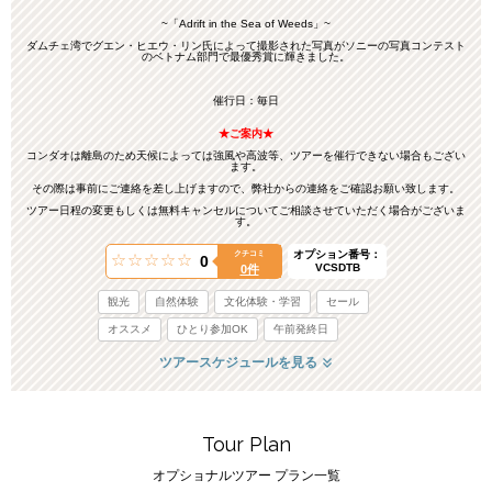
~「Adrift in the Sea of Weeds」~
ダムチェ湾でグエン・ヒエウ・リン氏によって撮影された写真がソニーの写真コンテスト
のベトナム部門で最優秀賞に輝きました。
催行日：毎日
★ご案内★
コンダオは離島のため天候によっては強風や高波等、ツアーを催行できない場合もござい
ます。
その際は事前にご連絡を差し上げますので、弊社からの連絡をご確認お願い致します。
ツアー日程の変更もしくは無料キャンセルについてご相談させていただく場合がございま
す。
オプション番号：
クチコミ
0
VCSDTB
0件
観光
自然体験
文化体験・学習
セール
オススメ
ひとり参加OK
午前発終日
ツアースケジュールを見る
Tour Plan
オプショナルツアー プラン一覧