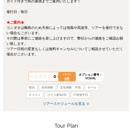
ガイド付きで島の裏側までご案内いたします！
催行日：毎日
★ご案内★
コンダオは離島のため天候によっては強風や高波等、ツアーを催行できな
い場合もございます。
その際は事前にご連絡を差し上げますので、弊社からの連絡をご確認お願
い致します。
ツアー日程の変更もしくは無料キャンセルについてご相談させていただく
場合がございます。
オプション番号：
クチコミ
0
VCSIAL
0件
観光
自然体験
文化体験・学習
セール
オススメ
ひとり参加OK
午後発半日
ツアースケジュールを見る
Tour Plan