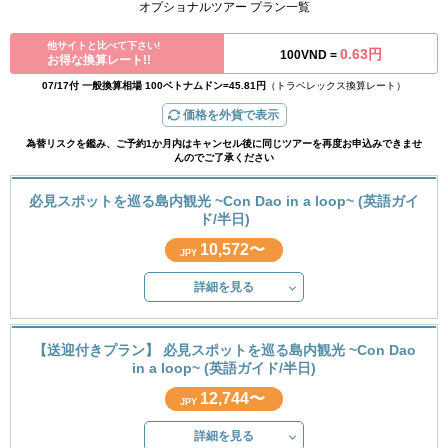
オプショナルツアー プラン一覧
他サイトと比べて下さい!
0.63円
100VND =
お得な換算レート!!
07/17付 一般換算相場 100ベトナムドン=45.81円
（トラベレックス換算レート）
価格を外貨で表示
為替リスクを鑑み、ご予約1か月内はキャンセル後に同じツアーを再度お申込みできませ
んのでご了承ください
必見スポットを巡る島内観光 ~Con Dao in a loop~ (英語ガイ
ド/半日)
10,572〜
JPY
詳細を見る
【送迎付きプラン】 必見スポットを巡る島内観光 ~Con Dao
in a loop~ (英語ガイド/半日)
12,744〜
JPY
詳細を見る