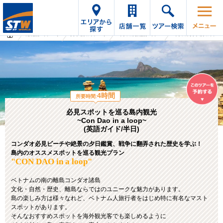
海外旅行・ツアーTop
オプショナルツアーTop
ベトナムの海外旅行・ツアー
ベトナムのオプショナルツアー
4時間
所要時間:
必見スポットを巡る島内観光
~Con Dao in a loop~
(英語ガイド/半日)
コンダオ必見ビーチや絶景の夕日鑑賞、戦争に翻弄された歴史を学ぶ！
島内のオススメスポットを巡る観光プラン
"CON DAO in a loop"
ベトナムの南の離島コンダオ諸島
文化・自然・歴史、離島ならではのユニークな魅力があります。
島の楽しみ方は様々なれど、ベトナム人旅行者をはじめ特に有名なマスト
スポットがあります。
そんなおすすめスポットを海外観光客でも楽しめるように