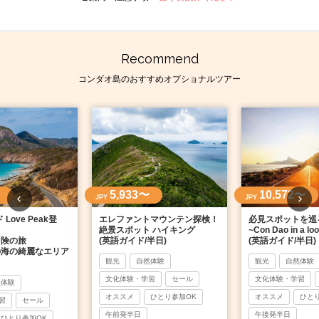
Recommend
コンダオ島のおすすめオプショナルツアー
5,933〜
10,572〜
JPY
JPY
Love Peak登
エレファントマウンテン探検！
必見スポットを巡
絶景スポット ハイキング
~Con Dao in a lo
冒険の旅
(英語ガイド/半日)
(英語ガイド/半日)
の海の綺麗なエリア
観光
自然体験
観光
自然体験
文化体験・学習
セール
文化体験・学習
然体験
オススメ
ひとり参加OK
オススメ
ひと
習
セール
午前発半日
午後発半日
ひとり参加OK