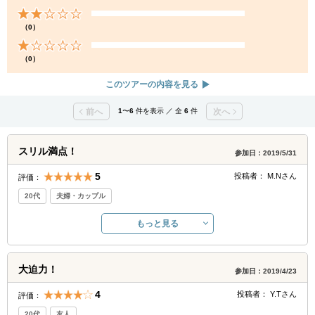
（0）
（0）
このツアーの内容を見る
前へ
1
〜
6
件を表示 ／ 全
6
件
次へ
スリル満点！
参加日：2019/5/31
5
投稿者：
M.N
さん
評価：
20代
夫婦・カップル
もっと見る
大迫力！
参加日：2019/4/23
4
投稿者：
Y.T
さん
評価：
20代
友人