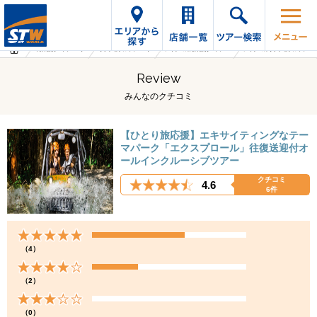
海外旅行・ツアーTop
オプショナルツアーTop
メキシコの海外旅行・ツアー
メキシコのオプショナルツアー
Review
みんなのクチコミ
【ひとり旅応援】エキサイティングなテー
マパーク「エクスプロール」往復送迎付オ
ールインクルーシブツアー
クチコミ
4.6
6件
（4）
（2）
（0）