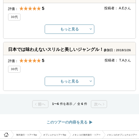
5
投稿者：
A.E
さん
評価：
30代
もっと見る
日本では味わえないスリルと美しいジャングル！
参加日：2018/1/26
5
投稿者：
T.A
さん
評価：
30代
もっと見る
前へ
1
〜
6
件を表示 ／ 全
6
件
次へ
このツアーの内容を見る
海外旅行・ツアーTop
オプショナルツアーTop
メキシコの海外旅行・ツアー
メキシコのオプショナルツアー