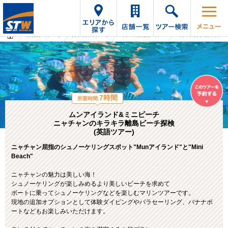
海外旅行・ツアーTop
オプショナルツアーTop
ベトナムの海外旅行・ツアー
ベトナムのオプショナルツアー
7時間
所要時間:
ムンアイランド&ミニビーチ
ニャチャンのキラキラ離島ビーチ探検
(英語ツアー)
ニャチャン屈指のシュノーケリングスポット"Munアイランド"と"Mini
Beach"
ニャチャンの魅力は美しい海！
シュノーケリングが楽しみめるより美しいビーチを求めて
ボートに乗ってシュノーケリングなどを楽しむマリンツアーです。
現地の追加オプションとして体験ダイビングやパラセーリング、バナナボ
ートなどもお楽しみいただけます。