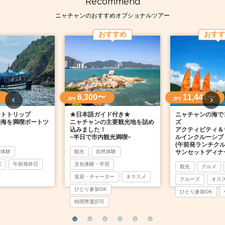
Recommend
ニャチャンのおすすめオプショナルツアー
おすすめ
おすす
6,300〜
11,441〜
JPY
JPY
ートトリップ
★日本語ガイド付き★
ニャチャンの海で
の海を満喫ボートツ
ニャチャンの主要観光地を詰め
ズ
込みました！
アクティビティ＆
~半日で市内観光満喫~
ルインクルーシブ
(午前発ランチクル
然体験
観光
自然体験
サンセットディナ
K
午前発終日
文化体験・学習
観光
グルメ
送迎・チャーター
オススメ
クルーズ
オス
ひとり参加OK
ひとり参加OK
時間帯選択可