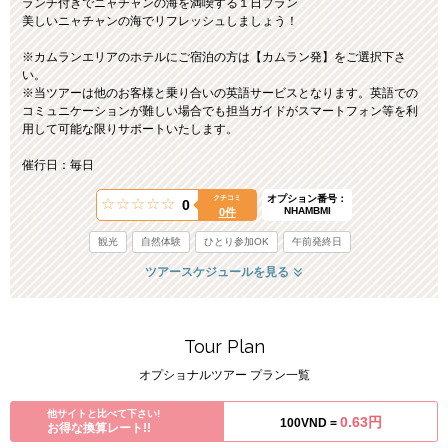
ランチ付きでニャチャンの海を満喫する１日プラン
美しいニャチャンの海でリフレッシュしましょう！
※カムランエリアのホテルにご宿泊の方は【カムラン発】をご選択下さ
い。
※当ツアーは他のお客様と乗り合いの英語サービスとなります。英語での
コミュニケーションが難しい場合でも担当ガイドがスマートフォン等を利
用して可能な限りサポートいたします。
催行日：毎日
オプション番号：
クチコミ
0
NHAMBMI
0件
観光
自然体験
ひとり参加OK
午前発終日
ツアースケジュールを見る
Tour Plan
オプショナルツアー プラン一覧
他サイトと比べて下さい!
0.63円
100VND =
お得な換算レート!!