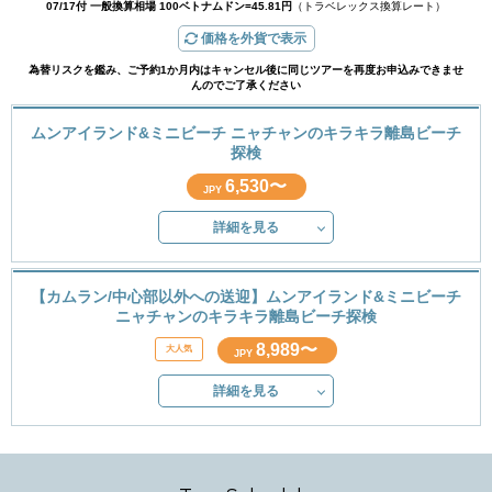
07/17付 一般換算相場 100ベトナムドン=45.81円
（トラベレックス換算レート）
価格を外貨で表示
為替リスクを鑑み、ご予約1か月内はキャンセル後に同じツアーを再度お申込みできませ
んのでご了承ください
ムンアイランド&ミニビーチ ニャチャンのキラキラ離島ビーチ
探検
6,530〜
JPY
詳細を見る
【カムラン/中心部以外への送迎】ムンアイランド&ミニビーチ
ニャチャンのキラキラ離島ビーチ探検
8,989〜
JPY
詳細を見る