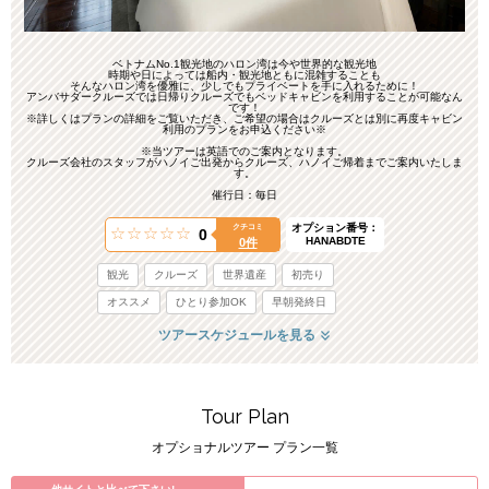
ベトナムNo.1観光地のハロン湾は今や世界的な観光地
時期や日によっては船内・観光地ともに混雑することも
そんなハロン湾を優雅に、少しでもプライベートを手に入れるために！
アンバサダークルーズでは日帰りクルーズでもベッドキャビンを利用することが可能なん
です！
※詳しくはプランの詳細をご覧いただき、ご希望の場合はクルーズとは別に再度キャビン
利用のプランをお申込ください※
※当ツアーは英語でのご案内となります。
クルーズ会社のスタッフがハノイご出発からクルーズ、ハノイご帰着までご案内いたしま
す。
催行日：毎日
オプション番号：
クチコミ
0
HANABDTE
0件
観光
クルーズ
世界遺産
初売り
オススメ
ひとり参加OK
早朝発終日
ツアースケジュールを見る
Tour Plan
オプショナルツアー プラン一覧