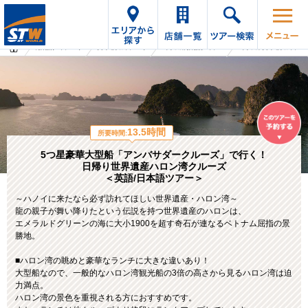
海外旅行・ツアーTop
オプショナルツアーTop
ベトナムの海外旅行・ツアー
ベトナムのオプショナルツアー
13.5時間
所要時間:
5つ星豪華大型船「アンバサダークルーズ」で行く！
日帰り世界遺産ハロン湾クルーズ
＜英語/日本語ツアー＞
～ハノイに来たなら必ず訪れてほしい世界遺産・ハロン湾～
龍の親子が舞い降りたという伝説を持つ世界遺産のハロンは、
エメラルドグリーンの海に大小1900を超す奇石が連なるベトナム屈指の景
勝地。
■ハロン湾の眺めと豪華なランチに大きな違いあり！
大型船なので、一般的なハロン湾観光船の3倍の高さから見るハロン湾は迫
力満点。
ハロン湾の景色を重視される方におすすめです。