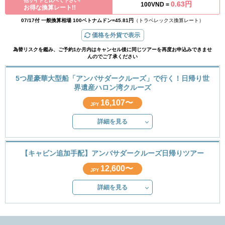
他サイトと比べて下さい!
0.63円
100VND =
お得な換算レート!!
07/17付 一般換算相場 100ベトナムドン=45.81円
（トラベレックス換算レート）
価格を外貨で表示
為替リスクを鑑み、ご予約1か月内はキャンセル後に同じツアーを再度お申込みできませ
んのでご了承ください
5つ星豪華大型船「アンバサダークルーズ」で行く！日帰り世
界遺産ハロン湾クルーズ
16,107〜
JPY
詳細を見る
【キャビン追加手配】アンバサダークルーズ日帰りツアー
12,600〜
JPY
詳細を見る