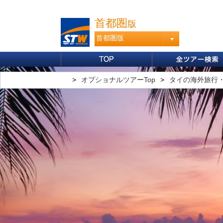
首都圏
版
首都圏版
海外旅行・ツアーTop
オプショナルツアーTop
タイの海外旅行