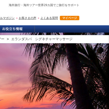
海外旅行・海外ツアー世界29カ国でご旅行をサポート
ルマガジン
お客さまの声
よくある質問
マイページ
アー
エランダスパ シグネチャーマッサージ