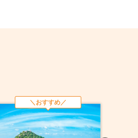
ので予めご了承くださいませ。
サービスが表示されている場合がございま
ルが企画・実施するものであり弊社（株）
ん。
都市等）または地域の法に準拠して実施す
得ない事由（天候、イベントによる大規模
時間の変更を余儀なくされることがありま
＼おすすめ／
ど燃油を必要とするツアーについては 予
、現地事情により予告なく料金を改定する