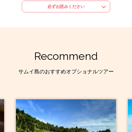
【催行会社】
必ずお読みください
Eranda SPA
■時間帯は目安となります。変更が生じる場合がございます
■掲載写真はすべてイメージとなり、ツアー内に含まれない
す。
Recommend
■当オプショナルツアーは現地のオプショナル会社又はホテ
エス・ティー・ワールドが企画・実施するものではありませ
■旅行条件は企画・実施する会社がそれぞれの所在する国（
サムイ島のおすすめオプショナルツアー
るものであり、当社の旅行条件は適用されません。
■天候や交通状況、その他当社または現地手配会社の関与し
な交通規制など）によりツアーを中止、またはコース内容・
す。
■近年の燃油高騰により、航空機、送迎車、船（ボート）な
期なくツアー代金が値上げされる場合がございます。その他
場合がございます。