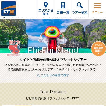
海外旅行・ツアーTop
オプショナルツアーTop
タイの海外旅行・ツアー
タイのオプショナルツアー
ピピ
Phi Phi Island
タイ ピピ島観光現地体験オプショナルツアー
透き通る海と絶景のビーチ、そして豊かな自然が織り成す楽園が魅力のピピ
島で感動体験をしたいなら現地ツアー予約サイトトリップレックスで！
こだわりの条件で探す
Tour Ranking
ピピ島発 売れ筋オプショナルツアーBEST3