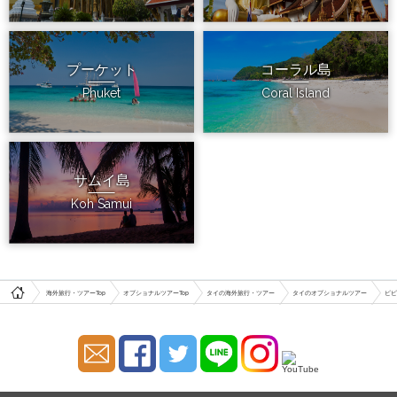
プーケット
コーラル島
Phuket
Coral Island
サムイ島
Koh Samui
海外旅行・ツアーTop
オプショナルツアーTop
タイの海外旅行・ツアー
タイのオプショナルツアー
ピピ