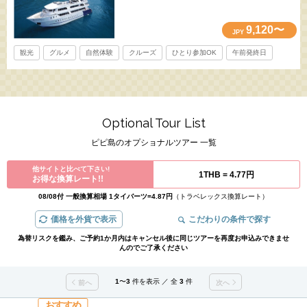
9,120〜
JPY
観光
グルメ
自然体験
クルーズ
ひとり参加OK
午前発終日
Optional Tour List
ピピ島のオプショナルツアー 一覧
他サイトと比べて下さい!
1THB =
4.77円
お得な換算レート!!
08/08付 一般換算相場 1タイバーツ=4.87円
（トラベレックス換算レート）
価格を外貨で表示
こだわりの条件で探す
為替リスクを鑑み、ご予約1か月内はキャンセル後に同じツアーを再度お申込みできませ
んのでご了承ください
1
〜
3
件を表示 ／ 全
3
件
前へ
次へ
おすすめ