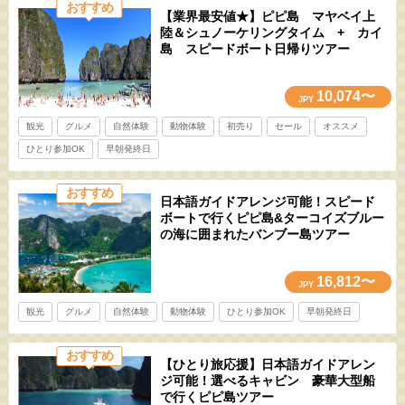
おすすめ
【業界最安値★】ピピ島 マヤベイ上
陸＆シュノーケリングタイム + カイ
島 スピードボート日帰りツアー
10,074〜
JPY
観光
グルメ
自然体験
動物体験
初売り
セール
オススメ
ひとり参加OK
早朝発終日
おすすめ
日本語ガイドアレンジ可能！スピード
ボートで行くピピ島&ターコイズブルー
の海に囲まれたバンブー島ツアー
16,812〜
JPY
観光
グルメ
自然体験
動物体験
ひとり参加OK
早朝発終日
おすすめ
【ひとり旅応援】日本語ガイドアレン
ジ可能！選べるキャビン 豪華大型船
で行くピピ島ツアー