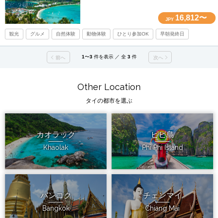
16,812〜
JPY
観光
グルメ
自然体験
動物体験
ひとり参加OK
早朝発終日
1
〜
3
件を表示 ／ 全
3
件
前へ
次へ
Other Location
タイの都市を選ぶ
カオラック
ピピ島
Khaolak
Phi Phi Island
バンコク
チェンマイ
Bangkok
Chiang Mai