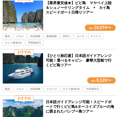
【業界最安値★】ピピ島 マヤベイ上陸
＆シュノーケリングタイム + カイ島
スピードボート日帰りツアー
10,074〜
JPY
観光
グルメ
自然体験
動物体験
初売り
セール
オススメ
ひとり参加OK
早朝発終日
おすすめ
【ひとり旅応援】日本語ガイドアレンジ
可能！選べるキャビン 豪華大型船で行
くピピ島ツアー
9,120〜
JPY
観光
グルメ
自然体験
クルーズ
ひとり参加OK
午前発終日
おすすめ
日本語ガイドアレンジ可能！スピードボ
ートで行くピピ島&ターコイズブルーの海
に囲まれたバンブー島ツアー