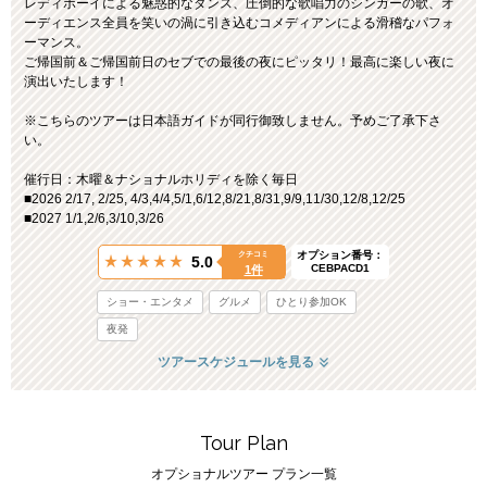
レディボーイによる魅惑的なダンス、圧倒的な歌唱力のシンガーの歌、オ
ーディエンス全員を笑いの渦に引き込むコメディアンによる滑稽なパフォ
ーマンス。
ご帰国前＆ご帰国前日のセブでの最後の夜にピッタリ！最高に楽しい夜に
演出いたします！
※こちらのツアーは日本語ガイドが同行御致しません。予めご了承下さ
い。
催行日：木曜＆ナショナルホリディを除く毎日
■2026 2/17, 2/25, 4/3,4/4,5/1,6/12,8/21,8/31,9/9,11/30,12/8,12/25
■2027 1/1,2/6,3/10,3/26
オプション番号：
クチコミ
5.0
CEBPACD1
1件
ショー・エンタメ
グルメ
ひとり参加OK
夜発
ツアースケジュールを見る
Tour Plan
オプショナルツアー プラン一覧