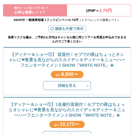
他サイトと比べて下さい!
2.75円
1PHP =
お得な換算レート!!
08/09付 一般換算相場 1フィリピンペソ=2.76円
（トラベレックス換算レート）
価格を外貨で表示
為替リスクを鑑み、ご予約1か月内はキャンセル後に同じツアーを再度お申込みできませ
んのでご了承ください
【ディナー＆ショー①】 送迎付 ! セブでの夜はちょっとオシ
ャレに❤夜景を見ながらのスカイデッキディナー＆ニューハー
フエンターテイメントSHOW「WHITE NOTE」★
8,800〜
JPY
詳細を見る
【ディナー＆ショー①】1名催行送迎付！セブでの夜はちょっ
とオシャレに❤夜景を見ながらのスカイデッキディナー＆ニュ
ーハーフエンターテイメントSHOW「WHITE NOTE」★
10,175〜
JPY