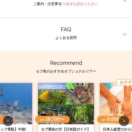
ご案内・注意事項
※必ずお読みください
FAQ
よくある質問
Recommend
セブ島のおすすめオプショナルツアー
おすす
18,700〜
6,050〜
JPY
JPY
ッフ常駐】午前/
セブ滞在の方【日本語ガイド】
日本人経営だから