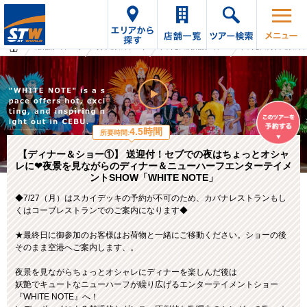
海外旅行・ツアーTop
オプショナルツアーTop
フィリピンの海外旅行・ツアー
フィリピンのオプショナルツ
4.5時間
所要時間:
【ディナー＆ショー①】 送迎付！セブでの夜はちょっとオシャ
レに❤夜景を見ながらのディナー＆ニューハーフエンターテイメ
ントSHOW「WHITE NOTE」
◆7/27（月）はスカイデッキの予約が不可のため、カバナレストランもし
くはコーブレストランでのご案内になります◆
★最終日に御参加のお客様はお荷物と一緒にご移動ください。ショーの後
そのまま空港へご案内します、。
夜景を見ながらちょっとオシャレにディナーを楽しんだ後は
妖艶でキュートなニューハーフが繰り広げるエンターテイメントショー
『WHITE NOTE』へ！