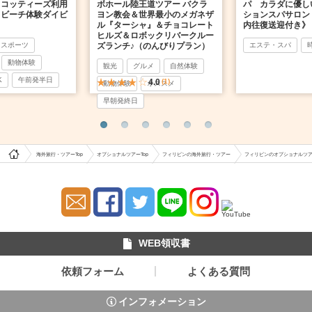
スコッティーズ利用
ボホール陸王道ツアー バクラ
パ カラダに優し
ラビーチ体験ダイビ
ヨン教会＆世界最小のメガネザ
ションスパサロン
ル『ターシャ』＆チョコレート
内往復送迎付き》
ヒルズ＆ロボックリバークルー
スポーツ
ズランチ♪（のんびりプラン）
エステ・スパ
動物体験
観光
グルメ
自然体験
K
午前発半日
4.0
(1)
動物体験
オススメ
早朝発終日
海外旅行・ツアーTop
オプショナルツアーTop
フィリピンの海外旅行・ツアー
フィリピンのオプショナルツ
WEB領収書
依頼フォーム
よくある質問
インフォメーション