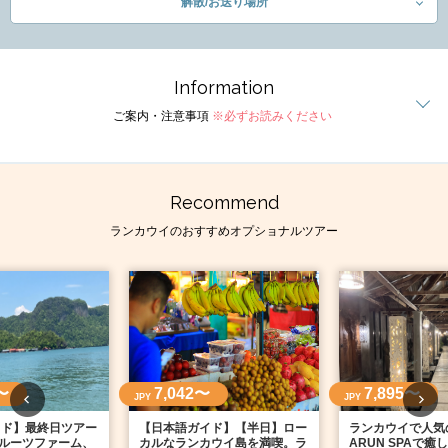
解散/お送り場所
Information
ご案内・注意事項
※必ずお読みください
Recommend
ランカウイのおすすめオプショナルツアー
〜
7,042〜
7,895〜
JPY
JPY
イド】最終日ツアー
【日本語ガイド】【半日】ロー
ランカウイで人気
ルーツファーム、
カルなランカウイ島を満喫。ラ
ARUN SPAで癒