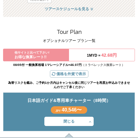
ツアースケジュールを見る
Tour Plan
オプショナルツアー プラン一覧
他サイトと比べて下さい!
42.68円
1MYD =
お得な換算レート!!
08/05付 一般換算相場 1マレーシアドル=46.07円
（トラベレックス換算レート）
価格を外貨で表示
為替リスクを鑑み、ご予約1か月内はキャンセル後に同じツアーを再度お申込みできませ
んのでご了承ください
日本語ガイド&専用車チャーター（8時間）
40,546〜
JPY
閉じる