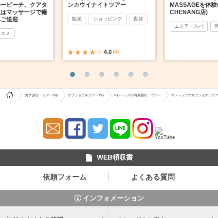
ルービーチ、クアタ
ンカウイナイトツアー
MASSAGEを体験(
後はマッサージで癒
CHENANG店)
へご送迎
観光
ショッピング
夜発
エステ・スパ
ススメ
4.0
(4)
海外旅行・ツアーTop
オプショナルツアーTop
マレーシアの海外旅行・ツアー
マレーシアのオプショナルツ
WEB領収書
依頼フォーム
よくある質問
インフォメーション