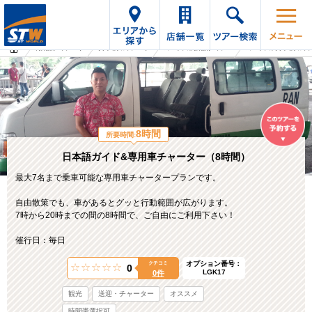
海外旅行・ツアーTop
オプショナルツアーTop
マレーシアの海外旅行・ツアー
マレーシアのオプショナルツ
8時間
所要時間:
日本語ガイド&専用車チャーター（8時間）
最大7名まで乗車可能な専用車チャータープランです。
自由散策でも、車があるとグッと行動範囲が広がります。
7時から20時までの間の8時間で、ご自由にご利用下さい！
催行日：毎日
オプション番号：
クチコミ
0
LGK17
0件
観光
送迎・チャーター
オススメ
時間帯選択可