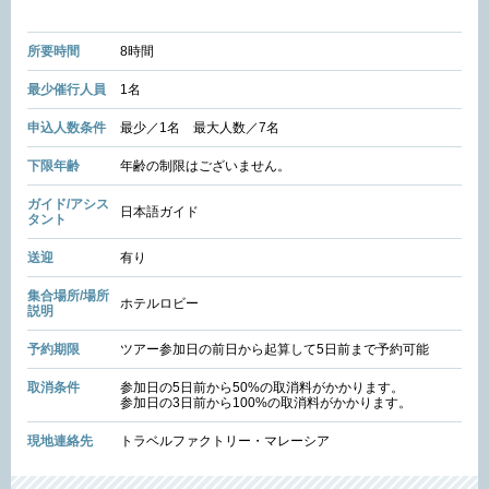
所要時間
8時間
最少催行人員
1名
申込人数条件
最少／1名 最大人数／7名
下限年齢
年齢の制限はございません。
ガイド/アシス
日本語ガイド
タント
送迎
有り
集合場所/場所
ホテルロビー
説明
予約期限
ツアー参加日の前日から起算して5日前まで予約可能
取消条件
参加日の5日前から50%の取消料がかかります。
参加日の3日前から100%の取消料がかかります。
現地連絡先
トラベルファクトリー・マレーシア