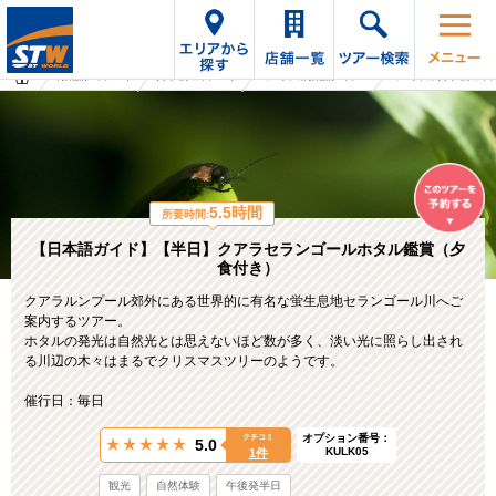
海外旅行・ツアーTop
オプショナルツアーTop
マレーシアの海外旅行・ツアー
マレーシアのオプショナルツ
5.5時間
所要時間:
【日本語ガイド】【半日】クアラセランゴールホタル鑑賞（夕
食付き）
クアラルンプール郊外にある世界的に有名な蛍生息地セランゴール川へご
案内するツアー。
ホタルの発光は自然光とは思えないほど数が多く、淡い光に照らし出され
る川辺の木々はまるでクリスマスツリーのようです。
催行日：毎日
オプション番号：
クチコミ
5.0
KULK05
1件
観光
自然体験
午後発半日