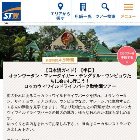
海外旅行・ツアーTop
オプショナルツアーTop
マレーシアの海外旅行・ツアー
マレーシアのオプショナルツ
4.5時間
所要時間:
【日本語ガイド】【半日】
オランウータン・マレータイガー・テングザル・ウンピョウた
ちに会いに行こう！
ロッカウィワイルドライフパーク動物園ツアー
街の外れにあるロッカウィワイルドライフパークを訪れ、オランウータ
ン、サイチョウ、テナガザル、ウンピョウなど、マレーシアに生息するた
くさんの動物を見学できます。 何より動物たちとの距離が近いのがロッカ
ウィワイルドライフパークの最大の魅力。様々な触れ合い体験も楽しめま
す。
ゆっくりと園内をまわってお楽しみ下さい。昼食はローカルレストランで
お楽しみ下さい。