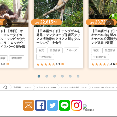
〜
22,615〜
23,728〜
JPY
JPY
ド】【半日】 オ
【日本語ガイド】テングザルを
【日本語ガイド】
ン・マレータイガ
発見！マングローブ保護区クリ
キナバル山を望み
ザル・ウンピョウた
アス湿地帯のクリアス川をクル
キナバル公園観光
こう！ ロッカウ
ージング 夕食付
ング温泉で足湯
ライフパーク動物園
観光
自然体験
クルーズ
観光
自然体験
午後発終日
午前発終日
然体験
動物体験
4.0
(2)
4.3
(8)
4.6
(
海外旅行・ツアーTop
オプショナルツアーTop
マレーシアの海外旅行・ツアー
マレーシアのオプショナルツ