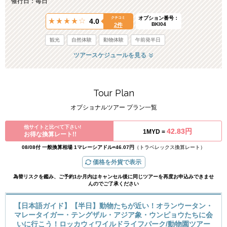
催行日：毎日
オプション番号：
クチコミ
4.0
BKI04
2件
観光
自然体験
動物体験
午前発半日
ツアースケジュールを見る
Tour Plan
オプショナルツアー プラン一覧
他サイトと比べて下さい!
42.83円
1MYD =
お得な換算レート!!
08/08付 一般換算相場 1マレーシアドル=46.07円
（トラベレックス換算レート）
価格を外貨で表示
為替リスクを鑑み、ご予約1か月内はキャンセル後に同じツアーを再度お申込みできませ
んのでご了承ください
【日本語ガイド】【半日】動物たちが近い！オランウータン・
マレータイガー・テングザル・アジア象・ウンピョウたちに会
いに行こう！ロッカウィワイルドライフパーク/動物園ツアー