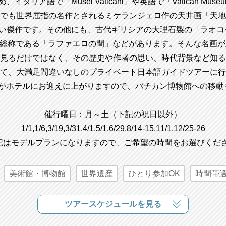
タリア語で「Musei Vaticani」や英語で「Vatican Mu
でも世界屈指の名作とされるミケランジェロ作の天井画「天地
たい傑作です。その他にも、古代ギリシアの大理石製の「ラオコ
の総称である「ラファエロの間」などがあります。そんな名画
見るだけではなく、その歴史や作者の思い、時代背景など知る
て、大満足間違いなしのプライベート日本語ガイドツアーに行
がホテルにお迎えに上がりますので、バチカン博物館への移動
催行曜日：月～土（下記の祝日以外）
1/1,1/6,3/19,3/31,4/1,5/1,6/29,8/14-15,11/1,12/25-26
記はモデルプランになりますので、ご希望の時間をお選びくだ
美術館・博物館
世界遺産
ひとり参加OK
時間帯
ツアースケジュールを見る