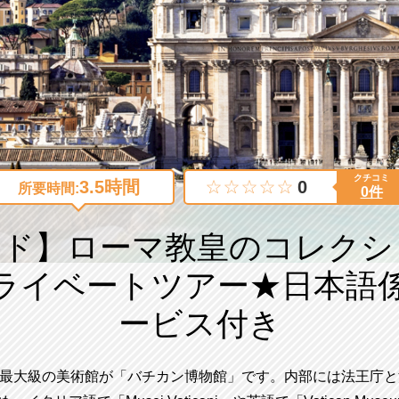
クチコミ
3.5時間
0
所要時間:
0件
イド】ローマ教皇のコレクシ
ライベートツアー★日本語
ービス付き
最大級の美術館が「バチカン博物館」です。内部には法王庁と