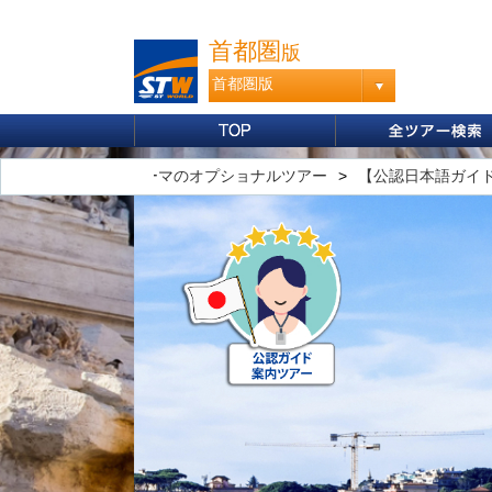
首都圏
版
首都圏版
ショナルツアー
ローマのオプショナルツアー
【公認日本語ガイ