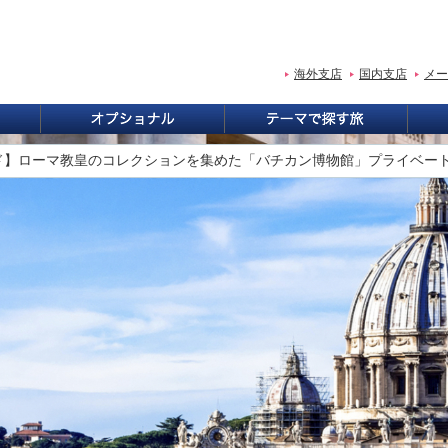
海外支店
国内支店
メー
ド】ローマ教皇のコレクションを集めた「バチカン博物館」プライベー