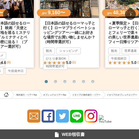
〜
9,160〜
48,367〜
JPY
JPY
日本語の話せるロー
【日本語の話せるローマっ子と
＜夏季限定＞【日
】 映画「天使と
行く】ローマプライベートショ
ローマっ子と行く
ケ地を巡るミステリ
ッピングツアー♪一緒にお好き
とフェリーで楽々
イルミナティとベ
な場所でお買い物しませんか？
の美しい世界遺産
密に迫る！ （プ
（時間帯選択可）
フィー日帰りツア
ツアー選択可）
観光
ショッピング
観光
世界遺産
ルメ
ひとり参加OK
午前発終日
4.6
(3)
5.0
(1)
5.0
(
習
時間帯選択可
K
午前発半日
海外旅行・ツアーTop
オプショナルツアーTop
イタリアの海外旅行・ツアー
イタリアのオプショナルツアー
WEB領収書