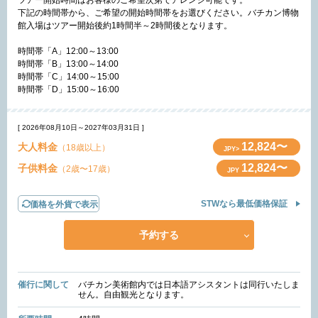
ツアー開始時間はお客様のご希望次第でアレンジ可能です。
下記の時間帯から、ご希望の開始時間帯をお選びください。バチカン博物
館入場はツアー開始後約1時間半～2時間後となります。
時間帯「A」12:00～13:00
時間帯「B」13:00～14:00
時間帯「C」14:00～15:00
時間帯「D」15:00～16:00
[ 2026年08月10日～2027年03月31日 ]
12,824〜
大人料金
（18歳以上）
JPY>
12,824〜
子供料金
（2歳〜17歳）
JPY
STWなら最低価格保証
価格を外貨で表示
予約する
催行に関して
バチカン美術館内では日本語アシスタントは同行いたしま
せん。自由観光となります。