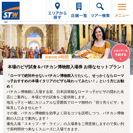
海外旅行・ツアーTop
オプショナルツアーTop
イタリアの海外旅行・ツアー
イタリアのオプショナルツアー
4時間
所要時間:
本場のピザ試食＆バチカン博物館入場券 お得なセットプラン！
「ローマで絶対外せないバチカン博物館入りたいし、せっかくならローマ
っ子おすすめの本場イタリアのピザも味わってみたい！」という方にお勧
め！
バチカン博物館に入場する前、日本語堪能なローマっ子がピザの隠れた名
店にご案内し、本場ピザの試食をご提供致します。
地元っ子と一緒にカジュアルな雰囲気でローマ独特の「切り売りピザ」を
味見してみませんか？
その後、バチカン博物館を効率よく回るコツを説明しつつ、バチカン博物
館の入口まで案内します！
優先入場「スキップ・ザ・ライン」の入場券をご用意致しますので長い列
で長時間待つ来なくスムーズに入場できます。