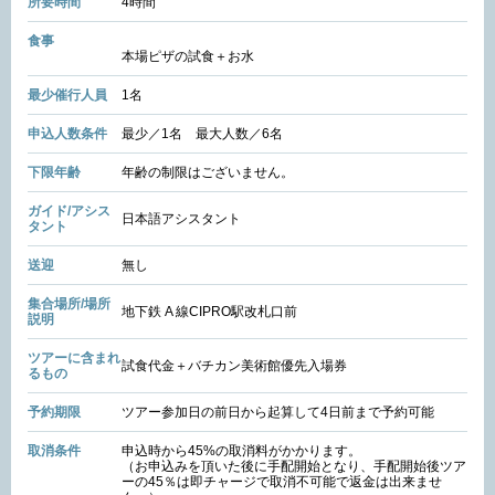
所要時間
4時間
食事
本場ピザの試食＋お水
最少催行人員
1名
申込人数条件
最少／1名 最大人数／6名
下限年齢
年齢の制限はございません。
ガイド/アシス
日本語アシスタント
タント
送迎
無し
集合場所/場所
地下鉄 A 線CIPRO駅改札口前
説明
ツアーに含まれ
試食代金＋バチカン美術館優先入場券
るもの
予約期限
ツアー参加日の前日から起算して4日前まで予約可能
取消条件
申込時から45%の取消料がかかります。
（お申込みを頂いた後に手配開始となり、手配開始後ツア
ーの45％は即チャージで取消不可能で返金は出来ませ