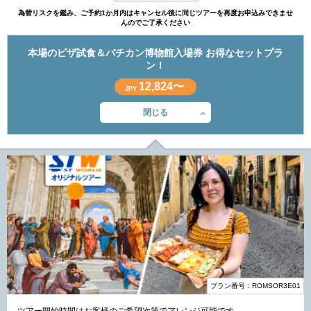
為替リスクを鑑み、ご予約1か月内はキャンセル後に同じツアーを再度お申込みできませ
んのでご了承ください
本場のピザ試食＆バチカン博物館入場券 お得なセットプラ
ン！
12,824〜
JPY
閉じる
プラン番号：ROMSOR3E01