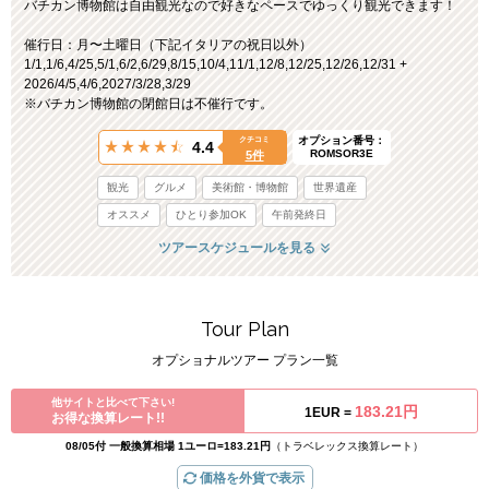
バチカン博物館は自由観光なので好きなペースでゆっくり観光できます！
催行日：月〜土曜日（下記イタリアの祝日以外）
1/1,1/6,4/25,5/1,6/2,6/29,8/15,10/4,11/1,12/8,12/25,12/26,12/31 +
2026/4/5,4/6,2027/3/28,3/29
※バチカン博物館の閉館日は不催行です。
オプション番号：
クチコミ
4.4
ROMSOR3E
5件
観光
グルメ
美術館・博物館
世界遺産
オススメ
ひとり参加OK
午前発終日
ツアースケジュールを見る
Tour Plan
オプショナルツアー プラン一覧
他サイトと比べて下さい!
183.21円
1EUR =
お得な換算レート!!
08/05付 一般換算相場 1ユーロ=183.21円
（トラベレックス換算レート）
価格を外貨で表示