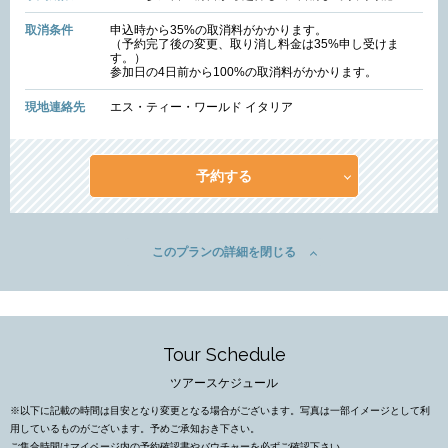
取消条件
申込時から35%の取消料がかかります。
（予約完了後の変更、取り消し料金は35%申し受けま
す。）
参加日の4日前から100%の取消料がかかります。
現地連絡先
エス・ティー・ワールド イタリア
予約する
このプランの詳細を閉じる
Tour Schedule
ツアースケジュール
※以下に記載の時間は目安となり変更となる場合がございます。写真は一部イメージとして利
用しているものがございます。予めご承知おき下さい。
ご集合時間はマイページ内の予約確認書やバウチャーを必ずご確認下さい。