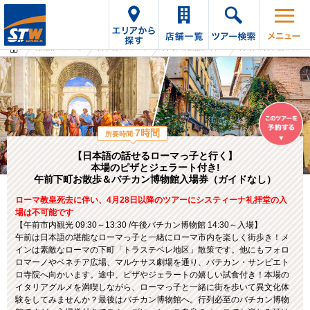
海外旅行・ツアーTop
オプショナルツアーTop
イタリアの海外旅行・ツアー
イタリアのオプショナルツアー
7時間
所要時間:
【日本語の話せるローマっ子と行く】
本場のピザとジェラート付き!
午前下町お散歩＆バチカン博物館入場券（ガイドなし）
ローマ教皇死去に伴い、4月28日以降のツアーにシスティーナ礼拝堂の入
場は不可能です
【午前市内観光 09:30～13:30 /午後バチカン博物館 14:30～入場】
午前は日本語の堪能なローマっ子と一緒にローマ市内を楽しく街歩き！メ
インは素敵なローマの下町「トラステベレ地区」散策です。他にもフォロ
ロマーノやベネチア広場、マルケサス劇場を通り、バチカン・サンピエト
ロ寺院へ向かいます。途中、ピザやジェラートの嬉しい試食付き！本場の
イタリアグルメを満喫しながら、ローマっ子と一緒に街を歩いて異文化体
験をしてみませんか？最後はバチカン博物館へ。行列必至のバチカン博物