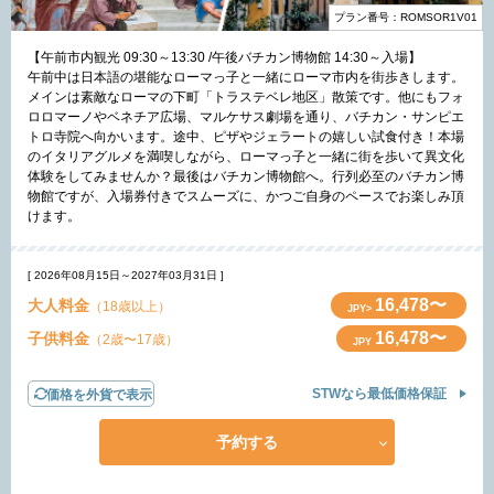
プラン番号：ROMSOR1V01
【午前市内観光 09:30～13:30 /午後バチカン博物館 14:30～入場】
午前中は日本語の堪能なローマっ子と一緒にローマ市内を街歩きします。
メインは素敵なローマの下町「トラステベレ地区」散策です。他にもフォ
ロロマーノやベネチア広場、マルケサス劇場を通り、バチカン・サンピエ
トロ寺院へ向かいます。途中、ピザやジェラートの嬉しい試食付き！本場
のイタリアグルメを満喫しながら、ローマっ子と一緒に街を歩いて異文化
体験をしてみませんか？最後はバチカン博物館へ。行列必至のバチカン博
物館ですが、入場券付きでスムーズに、かつご自身のペースでお楽しみ頂
けます。
[ 2026年08月15日～2027年03月31日 ]
16,478〜
大人料金
（18歳以上）
JPY>
16,478〜
子供料金
（2歳〜17歳）
JPY
STWなら最低価格保証
価格を外貨で表示
予約する