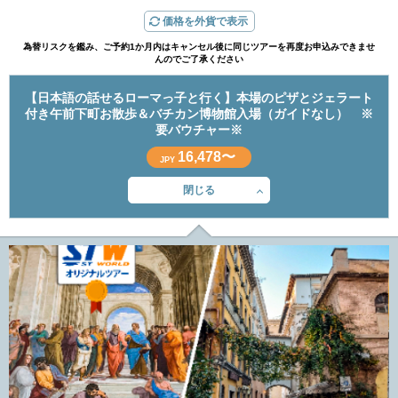
価格を外貨で表示
為替リスクを鑑み、ご予約1か月内はキャンセル後に同じツアーを再度お申込みできませ
んのでご了承ください
【日本語の話せるローマっ子と行く】本場のピザとジェラート
付き午前下町お散歩＆バチカン博物館入場（ガイドなし） ※
要バウチャー※
16,478〜
JPY
閉じる