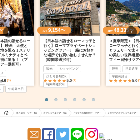
〜
9,154〜
48,335〜
JPY
JPY
日本語の話せるロー
【日本語の話せるローマっ子と
＜夏季限定＞【日
】 映画「天使と
行く】ローマプライベートショ
ローマっ子と行く
ケ地を巡るミステリ
ッピングツアー♪一緒にお好き
とフェリーで楽々
イルミナティとベ
な場所でお買い物しませんか？
の美しい世界遺産
密に迫る！ （プ
（時間帯選択可）
フィー日帰りツア
ツアー選択可）
観光
ショッピング
観光
世界遺産
ルメ
ひとり参加OK
午前発終日
4.6
(3)
5.0
(1)
5.0
(
習
時間帯選択可
K
午前発半日
海外旅行・ツアーTop
オプショナルツアーTop
イタリアの海外旅行・ツアー
イタリアのオプショナルツアー