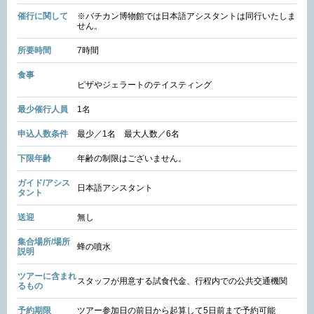
催行に関して
※バチカン博物館では日本語アシスタントは同行いたしま
せん。
所要時間
7時間
食事
ピザやジェラートのテイスティング
最少催行人員
1名
申込人数条件
最少／1名 最大人数／6名
下限年齢
年齢の制限はございません。
ガイド/アシス
日本語アシスタント
タント
送迎
無し
集合場所/場所
蜂の噴水
説明
ツアーに含まれ
スタッフが用意する試食代金、行程内での公共交通機関
るもの
予約期限
ツアー参加日の前日から起算して5日前まで予約可能