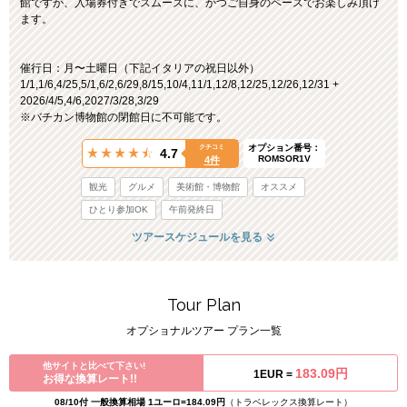
館ですが、入場券付きでスムーズに、かつご自身のペースでお楽しみ頂け
ます。
催行日：月〜土曜日（下記イタリアの祝日以外）
1/1,1/6,4/25,5/1,6/2,6/29,8/15,10/4,11/1,12/8,12/25,12/26,12/31 +
2026/4/5,4/6,2027/3/28,3/29
※バチカン博物館の閉館日に不可能です。
オプション番号：
クチコミ
4.7
ROMSOR1V
4件
観光
グルメ
美術館・博物館
オススメ
ひとり参加OK
午前発終日
ツアースケジュールを見る
Tour Plan
オプショナルツアー プラン一覧
他サイトと比べて下さい!
183.09円
1EUR =
お得な換算レート!!
08/10付 一般換算相場 1ユーロ=184.09円
（トラベレックス換算レート）