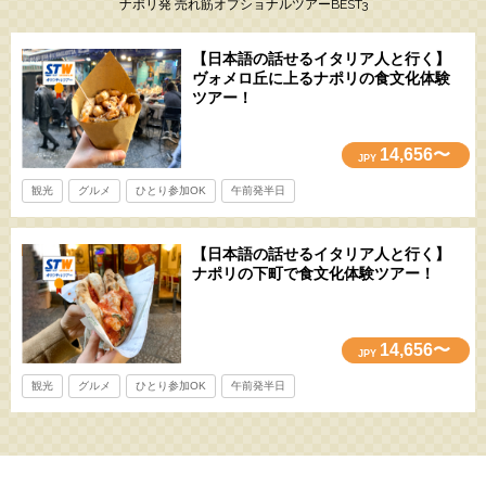
ナポリ発 売れ筋オプショナルツアーBEST3
【日本語の話せるイタリア人と行く】
ヴォメロ丘に上るナポリの食文化体験
ツアー！
14,656〜
JPY
観光
グルメ
ひとり参加OK
午前発半日
【日本語の話せるイタリア人と行く】
ナポリの下町で食文化体験ツアー！
14,656〜
JPY
観光
グルメ
ひとり参加OK
午前発半日