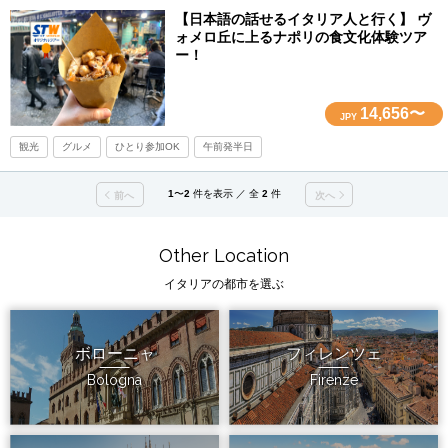
【日本語の話せるイタリア人と行く】 ヴ
ォメロ丘に上るナポリの食文化体験ツア
ー！
14,656〜
JPY
観光
グルメ
ひとり参加OK
午前発半日
1
〜
2
件を表示 ／ 全
2
件
前へ
次へ
Other Location
イタリアの都市を選ぶ
ボローニャ
フィレンツェ
Bologna
Firenze