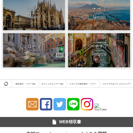
ミラノ
ナポリ
Milano
Napoli
ローマ
ベネチア
Roma
Venezia
海外旅行・ツアーTop
オプショナルツアーTop
イタリアの海外旅行・ツアー
イタリアのオプショナルツアー
WEB領収書