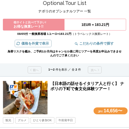
Optional Tour List
ナポリのオプショナルツアー 一覧
他サイトと比べて下さい!
1EUR =
183.21円
お得な換算レート!!
08/05付 一般換算相場 1ユーロ=183.21円
（トラベレックス換算レート）
価格を外貨で表示
こだわりの条件で探す
為替リスクを鑑み、ご予約1か月内はキャンセル後に同じツアーを再度お申込みできませ
んのでご了承ください
1
〜
2
件を表示 ／ 全
2
件
前へ
次へ
【日本語の話せるイタリア人と行く】 ナ
ポリの下町で食文化体験ツアー！
14,656〜
JPY
観光
グルメ
ひとり参加OK
午前発半日