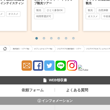
ワインテイスティン
ブ観光ツアー
観光
観光
ひとり参加OK
観光
自然体験
ルメ
オススメ
時間帯選択可
オススメ
午前
海外旅行・ツアーTop
オプショナルツアーTop
クロアチアの海外旅行・ツアー
クロアチアのオプショナルツ
WEB領収書
依頼フォーム
よくある質問
インフォメーション