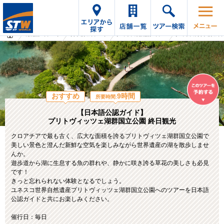
海外旅行・ツアーTop
オプショナルツアーTop
クロアチアの海外旅行・ツアー
クロアチアのオプショナルツ
おすすめ
9時間
所要時間:
【日本語公認ガイド】
プリトヴィッツェ湖群国立公園 終日観光
クロアチアで最も古く、広大な面積を誇るプリトヴィツェ湖群国立公園で
美しい景色と澄んだ新鮮な空気を楽しみながら世界遺産の湖を散歩しませ
んか。
遊歩道から湖に生息する魚の群れや、静かに咲き誇る草花の美しさも必見
です！
きっと忘れられない体験となるでしょう。
ユネスコ世界自然遺産プリトヴィッツェ湖群国立公園へのツアーを日本語
公認ガイドと共にお楽しみください。
催行日：毎日