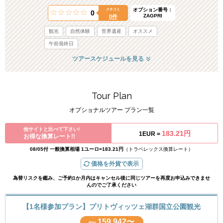
オプション番号：
クチコミ
0
ZAGPRI
0件
観光
自然体験
世界遺産
オススメ
午前発終日
ツアースケジュールを見る
Tour Plan
オプショナルツアー プラン一覧
他サイトと比べて下さい!
183.21円
1EUR =
お得な換算レート!!
08/05付 一般換算相場 1ユーロ=183.21円
（トラベレックス換算レート）
価格を外貨で表示
為替リスクを鑑み、ご予約1か月内はキャンセル後に同じツアーを再度お申込みできませ
んのでご了承ください
【1名様参加プラン】プリトヴィッツェ湖群国立公園観光
159,942〜