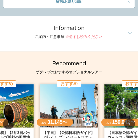
解散/お送り場所
Information
ご案内・注意事項
※必ずお読みください
Recommend
ザグレブのおすすめオプショナルツアー
すすめ
おすすめ
おすす
〜
31,145〜
159,942〜
JPY
JPY
着】【2泊3日パッ
【半日】【公認日本語ガイド】
【日本語公認ガイ
グレブ近郊の田園地
と行く！ プライベートザグレ
ヴィッツェ湖群国