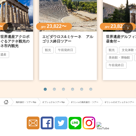
〜
23,822〜
23,822〜
JPY
JPY
】世界遺産アクロポ
エピダウロス&ミケーネ アル
世界遺産デルフィ
めぐるアテネ観光の
ゴリス終日ツアー
昼食付～
テネ市内観光
観光
午前発終日
観光
文化体験
界遺産
美術館・博物館
午前発終日
海外旅行・ツアーTop
オプショナルツアーTop
ギリシャの海外旅行・ツアー
ギリシャのオプショナルツアー