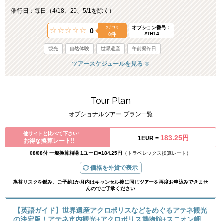
催行日：毎日（4/18、20、5/1を除く）
オプション番号：
クチコミ
0
ATH14
0件
観光
自然体験
世界遺産
午前発終日
ツアースケジュールを見る
Tour Plan
オプショナルツアー プラン一覧
他サイトと比べて下さい!
183.25円
1EUR =
お得な換算レート!!
08/08付 一般換算相場 1ユーロ=184.25円
（トラベレックス換算レート）
価格を外貨で表示
為替リスクを鑑み、ご予約1か月内はキャンセル後に同じツアーを再度お申込みできませ
んのでご了承ください
【英語ガイド】世界遺産アクロポリスなどをめぐるアテネ観光
の決定版！アテネ市内観光+アクロポリス博物館+スニオン岬