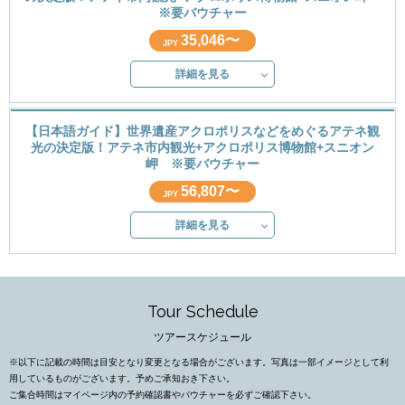
※要バウチャー
35,046〜
JPY
詳細を見る
【日本語ガイド】世界遺産アクロポリスなどをめぐるアテネ観
光の決定版！アテネ市内観光+アクロポリス博物館+スニオン
岬 ※要バウチャー
56,807〜
JPY
詳細を見る
Tour Schedule
ツアースケジュール
※以下に記載の時間は目安となり変更となる場合がございます。写真は一部イメージとして利
用しているものがございます。予めご承知おき下さい。
ご集合時間はマイページ内の予約確認書やバウチャーを必ずご確認下さい。