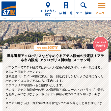
海外旅行・ツアーTop
オプショナルツアーTop
ギリシャの海外旅行・ツアー
ギリシャのオプショナルツアー
10時間
所要時間:
世界遺産アクロポリスなどをめぐるアテネ観光の決定版！アテ
ネ市内観光+アクロポリス博物館+スニオン岬
バスツアーでアテネ観光では外せない定番の必見スポットを一気に巡る、
充実の半日観光プランです。
世界遺産パルテノン神殿に加え、第一回近代オリンピックの会場になった
パナシナイコスタジアムにもご案内します。
アクロポリス博物館へもご案内いたします。
その後、アテネ市南郊外の美しい海岸線アポロコーストのドライブで景色
をお楽しみになりながら、ポセイドン神殿が建つスニオン岬へまいりま
す。
スニオン岬からは、お天気のいい日には7つの島が見えると言われていま
す。