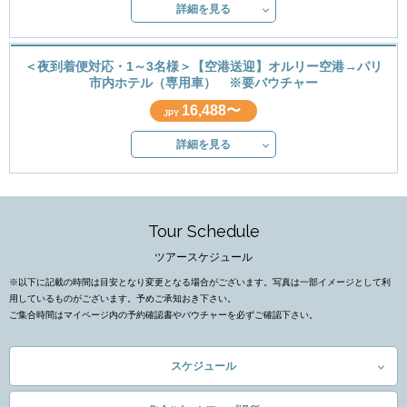
詳細を見る
＜夜到着便対応・1～3名様＞【空港送迎】オルリー空港→パリ
市内ホテル（専用車） ※要バウチャー
16,488〜
JPY
詳細を見る
Tour Schedule
ツアースケジュール
※以下に記載の時間は目安となり変更となる場合がございます。写真は一部イメージとして利
用しているものがございます。予めご承知おき下さい。
ご集合時間はマイページ内の予約確認書やバウチャーを必ずご確認下さい。
スケジュール