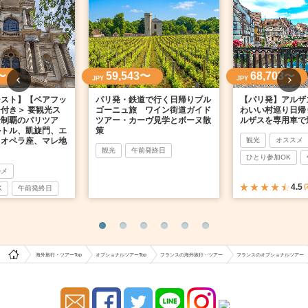
〜
59,543〜
68,703〜
JPY
JPY
シスト】【ベアフッ
パリ発・鉄道で行く日帰りブル
【パリ発】アルザ
付き＞ 要観光ス
ゴーニュ旅 ワイン街道ガイド
わいい村巡り日帰
全制覇のパリツア
ツアー・カーヴ見学とボーヌ散
ルザスを専用車で
ルトル、凱旋門、エ
策
、オペラ座、マレ地
観光
オススメ
観光
午前発終日
ひとり参加OK
ルメ
4.5
(
K
午前発終日
海外旅行・ツアーTop
オプショナルツアーTop
フランスの海外旅行・ツアー
フランスのオプショナルツアー