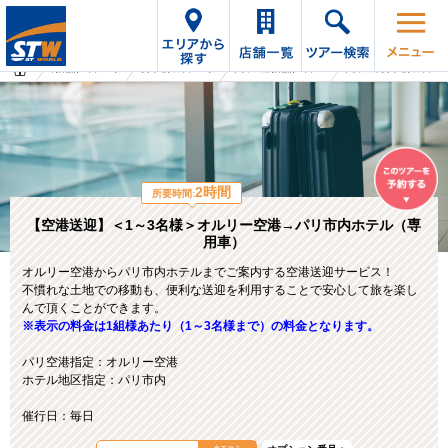
海外旅行・ツアーTop
オプショナルツアーTop
フランスの海外旅行・ツアー
フランスのオプショナルツアー
2時間
所要時間:
【空港送迎】＜1～3名様＞オルリー空港→パリ市内ホテル（専
用車）
オルリー空港からパリ市内ホテルまでご案内する空港送迎サービス！
不慣れな土地での移動も、便利な送迎を利用することで安心して旅を楽し
んで頂くことができます。
※表示の料金は1組様あたり（1～3名様まで）の料金となります。
パリ空港指定：オルリー空港
ホテル地区指定：パリ市内
催行日：毎日