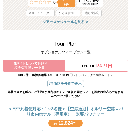
オプション番号：
クチコミ
0
PARAHOEP
0件
送迎・チャーター
ひとり参加OK
時間帯指定
ツアースケジュールを見る
Tour Plan
オプショナルツアー プラン一覧
他サイトと比べて下さい!
183.21円
1EUR =
お得な換算レート!!
08/05付 一般換算相場 1ユーロ=183.21円
（トラベレックス換算レート）
価格を外貨で表示
為替リスクを鑑み、ご予約1か月内はキャンセル後に同じツアーを再度お申込みできませ
んのでご了承ください
＜日中到着便対応・1～3名様＞【空港送迎】オルリー空港→パ
リ市内ホテル（専用車） ※要バウチャー
12,824〜
JPY