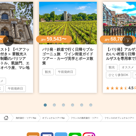
〜
59,543〜
68,703〜
JPY
JPY
シスト】【ベアフッ
パリ発・鉄道で行く日帰りブル
【パリ発】アルザ
付き＞ 要観光ス
ゴーニュ旅 ワイン街道ガイド
わいい村巡り日帰
全制覇のパリツア
ツアー・カーヴ見学とボーヌ散
ルザスを専用車で
ルトル、凱旋門、エ
策
、オペラ座、マレ地
観光
オススメ
観光
午前発終日
ひとり参加OK
ルメ
4.5
(
K
午前発終日
海外旅行・ツアーTop
オプショナルツアーTop
フランスの海外旅行・ツアー
フランスのオプショナルツアー