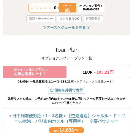
オプション番号：
クチコミ
0
PARAHCEP
0件
送迎・チャーター
ひとり参加OK
時間帯指定
ツアースケジュールを見る
Tour Plan
オプショナルツアー プラン一覧
他サイトと比べて下さい!
183.21円
1EUR =
お得な換算レート!!
08/05付 一般換算相場 1ユーロ=183.21円
（トラベレックス換算レート）
価格を外貨で表示
為替リスクを鑑み、ご予約1か月内はキャンセル後に同じツアーを再度お申込みできませ
んのでご了承ください
＜日中到着便対応・1～3名様＞【空港送迎】シャルル・ド・ゴ
ール空港→パリ市内ホテル（専用車） ※要バウチャー
14,656〜
JPY