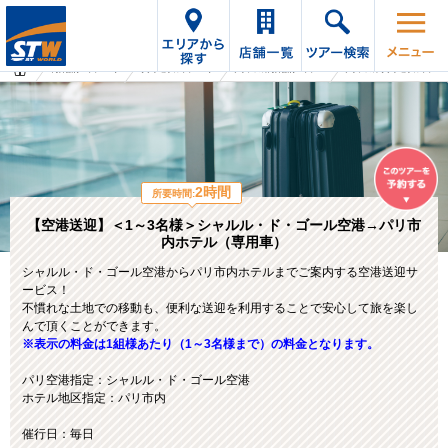
海外旅行・ツアーTop
オプショナルツアーTop
フランスの海外旅行・ツアー
フランスのオプショナルツアー
2時間
所要時間:
【空港送迎】＜1～3名様＞シャルル・ド・ゴール空港→パリ市
内ホテル（専用車）
シャルル・ド・ゴール空港からパリ市内ホテルまでご案内する空港送迎サ
ービス！
不慣れな土地での移動も、便利な送迎を利用することで安心して旅を楽し
んで頂くことができます。
※表示の料金は1組様あたり（1～3名様まで）の料金となります。
パリ空港指定：シャルル・ド・ゴール空港
ホテル地区指定：パリ市内
催行日：毎日