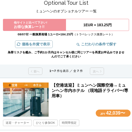
Optional Tour List
ミュンヘンのオプショナルツアー 一覧
他サイトと比べて下さい!
1EUR =
183.25円
お得な換算レート!!
08/07付 一般換算相場 1ユーロ=184.25円
（トラベレックス換算レート）
価格を外貨で表示
こだわりの条件で探す
為替リスクを鑑み、ご予約1か月内はキャンセル後に同じツアーを再度お申込みできませ
んのでご了承ください
1
〜
7
件を表示 ／ 全
7
件
前へ
次へ
【空港送迎】ミュンヘン国際空港→ミュ
ンヘン市内ホテル （現地語ドライバー/専
用車）
42,039〜
JPY
送迎・チャーター
ひとり参加OK
時間帯指定