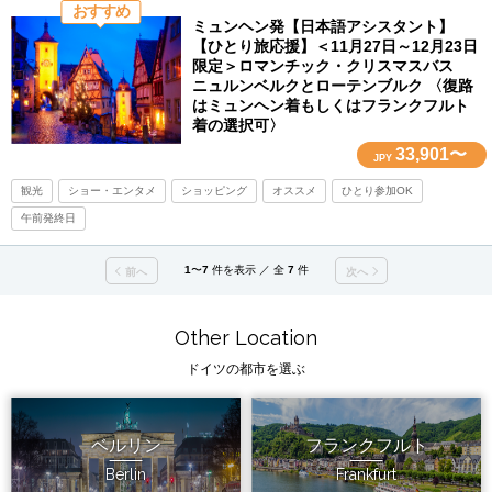
おすすめ
ミュンヘン発【日本語アシスタント】
【ひとり旅応援】＜11月27日～12月23日
限定＞ロマンチック・クリスマスバス
ニュルンベルクとローテンブルク 〈復路
はミュンヘン着もしくはフランクフルト
着の選択可〉
33,901〜
JPY
観光
ショー・エンタメ
ショッピング
オススメ
ひとり参加OK
午前発終日
1
〜
7
件を表示 ／ 全
7
件
前へ
次へ
Other Location
ドイツの都市を選ぶ
ベルリン
フランクフルト
Berlin
Frankfurt