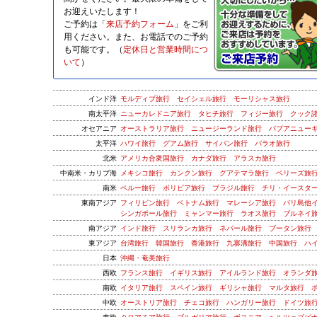
お迎えいたします！
ご予約は「
来店予約フォーム
」をご利
用ください。また、お電話でのご予約
も可能です。（
定休日と営業時間につ
いて
）
インド洋
モルディブ旅行
セイシェル旅行
モーリシャス旅行
南太平洋
ニューカレドニア旅行
タヒチ旅行
フィジー旅行
クック
オセアニア
オーストラリア旅行
ニュージーランド旅行
パプアニュー
太平洋
ハワイ旅行
グアム旅行
サイパン旅行
パラオ旅行
北米
アメリカ合衆国旅行
カナダ旅行
アラスカ旅行
中南米・カリブ海
メキシコ旅行
カンクン旅行
グアテマラ旅行
ベリーズ旅
南米
ペルー旅行
ボリビア旅行
ブラジル旅行
チリ・イースタ
東南アジア
フィリピン旅行
ベトナム旅行
マレーシア旅行
バリ島他
シンガポール旅行
ミャンマー旅行
ラオス旅行
ブルネイ
南アジア
インド旅行
スリランカ旅行
ネパール旅行
ブータン旅行
東アジア
台湾旅行
韓国旅行
香港旅行
九寨溝旅行
中国旅行
ハ
日本
沖縄・奄美旅行
西欧
フランス旅行
イギリス旅行
アイルランド旅行
オランダ
南欧
イタリア旅行
スペイン旅行
ギリシャ旅行
マルタ旅行
中欧
オーストリア旅行
チェコ旅行
ハンガリー旅行
ドイツ旅