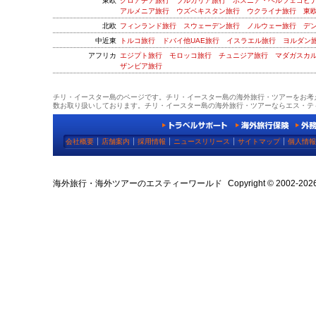
東欧
クロアチア旅行
ブルガリア旅行
ボスニア・ヘルツェゴビ
アルメニア旅行
ウズベキスタン旅行
ウクライナ旅行
東
北欧
フィンランド旅行
スウェーデン旅行
ノルウェー旅行
デ
中近東
トルコ旅行
ドバイ他UAE旅行
イスラエル旅行
ヨルダン
アフリカ
エジプト旅行
モロッコ旅行
チュニジア旅行
マダガスカ
ザンビア旅行
チリ・イースター島のページです。チリ・イースター島の海外旅行・ツアーをお考
数お取り扱いしております。チリ・イースター島の海外旅行・ツアーならエス・テ
会社概要
店舗案内
採用情報
ニュースリリース
サイトマップ
個人情報
海外旅行・海外ツアーのエスティーワールド
Copyright © 2002-2026