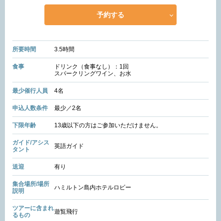
予約する
所要時間
3.5時間
食事
ドリンク（食事なし）：1回
スパークリングワイン、お水
最少催行人員
4名
申込人数条件
最少／2名
下限年齢
13歳以下の方はご参加いただけません。
ガイド/アシス
英語ガイド
タント
送迎
有り
集合場所/場所
ハミルトン島内ホテルロビー
説明
ツアーに含まれ
遊覧飛行
るもの