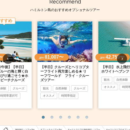
Recommend
ハミルトン島のおすすめオプショナルツアー
すすめ
〜
81,007〜
42,753〜
JPY
JPY
/午後】【半日】
【半日】クルーズとヘリコプタ
【半日】 水上飛
ブルーの海と輝く白
ーフライト両方楽しめる★ リ
ホワイトヘブンフ
んびり過ごそう★ホ
ーフワールド フライ・クルー
ンビーチクルーズ
ズツアー
観光
自然体験
オススメ
時間
然体験
クルーズ
観光
自然体験
クルーズ
時間帯選択可
オススメ
時間帯指定
海外旅行・ツアーTop
オプショナルツアーTop
オーストラリアの海外旅行・ツアー
オーストラリアのオプシ