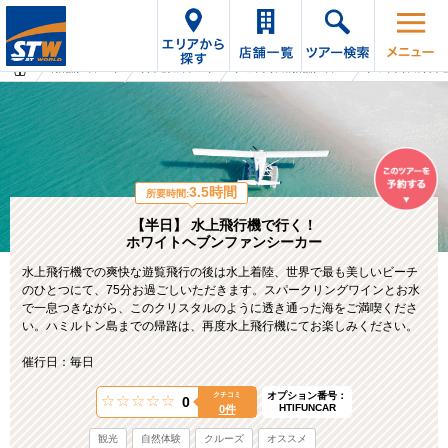
海外旅行・ツアーTop
オプショナルツアーTop
オーストラリアの海外旅行・ツアー
オーストラリアのオプシ
3.5時間
所要時間:
【半日】 水上飛行機で行く！
ホワイトヘブンファンシーカー
水上飛行機での爽快な遊覧飛行の後は水上着陸、世界で最も美しいビーチ
のひとつにて、75分お過ごしいただきます。スパークリングワインとお水
で一息つきながら、このクリスタルのように透き通った海をご満喫くださ
い。ハミルトン島までの帰路は、再度水上飛行機にてお楽しみください。
催行日：毎日
オプション番号：
クチコミ
0
HTIFUNCAR
0件
観光
自然体験
クルーズ
オススメ