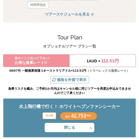
時間帯指定
ツアースケジュールを見る
Tour Plan
オプショナルツアー プラン一覧
他サイトと比べて下さい!
112.51円
1AUD =
お得な換算レート!!
08/07付 一般換算相場 1オーストラリアドル=113.51円
（トラベレックス換算レート）
価格を外貨で表示
為替リスクを鑑み、ご予約1か月内はキャンセル後に同じツアーを再度お申込みできませ
んのでご了承ください
水上飛行機で行く！ ホワイトヘブンファンシーカー
42,753〜
JPY
閉じる