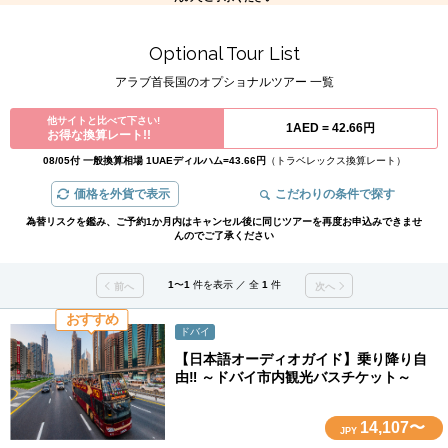
Optional Tour List
アラブ首長国のオプショナルツアー 一覧
他サイトと比べて下さい!
1AED =
42.66円
お得な換算レート!!
08/05付 一般換算相場 1UAEディルハム=43.66円
（トラベレックス換算レート）
価格を外貨で表示
こだわりの条件で探す
為替リスクを鑑み、ご予約1か月内はキャンセル後に同じツアーを再度お申込みできませ
んのでご了承ください
1
〜
1
件を表示 ／ 全
1
件
前へ
次へ
おすすめ
ドバイ
【日本語オーディオガイド】乗り降り自
由‼ ～ドバイ市内観光バスチケット～
14,107〜
JPY