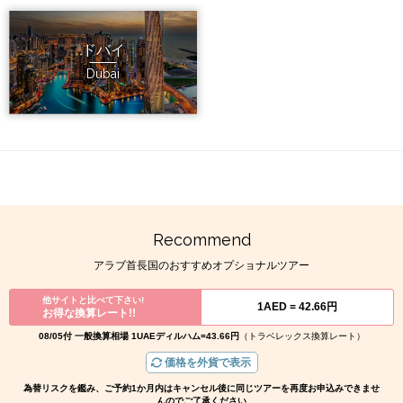
ドバイ
Dubai
Recommend
アラブ首長国のおすすめオプショナルツアー
他サイトと比べて下さい!
1AED =
42.66円
お得な換算レート!!
08/05付 一般換算相場 1UAEディルハム=43.66円
（トラベレックス換算レート）
価格を外貨で表示
為替リスクを鑑み、ご予約1か月内はキャンセル後に同じツアーを再度お申込みできませ
んのでご了承ください