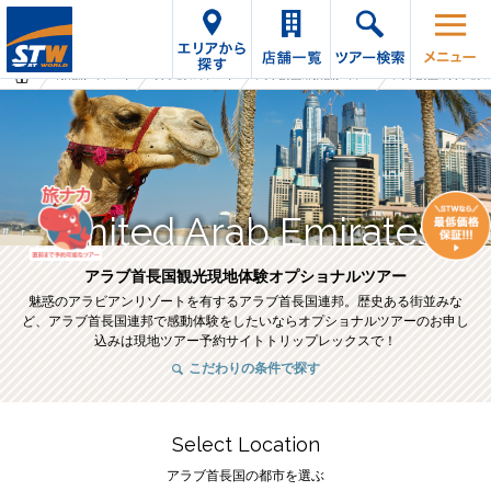
海外旅行・ツアーTop
オプショナルツアーTop
アラブ首長国の海外旅行・ツアー
アラブ首長国のオプショナ
United Arab Emirates
アラブ首長国観光現地体験オプショナルツアー
魅惑のアラビアンリゾートを有するアラブ首長国連邦。歴史ある街並みな
ど、アラブ首長国連邦で感動体験をしたいならオプショナルツアーのお申し
込みは現地ツアー予約サイトトリップレックスで！
こだわりの条件で探す
Select Location
アラブ首長国の都市を選ぶ