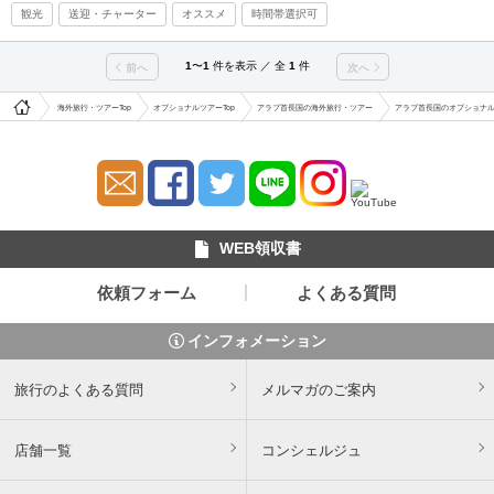
観光
送迎・チャーター
オススメ
時間帯選択可
1
〜
1
件を表示 ／ 全
1
件
前へ
次へ
海外旅行・ツアーTop
オプショナルツアーTop
アラブ首長国の海外旅行・ツアー
アラブ首長国のオプショナ
WEB領収書
依頼フォーム
よくある質問
インフォメーション
旅行のよくある質問
メルマガのご案内
店舗一覧
コンシェルジュ