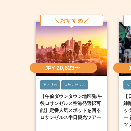
＼おすすめ／
20,623〜
JPY
アメリカ
ロサンゼルス
タ
【午前ダウンタウン地区発/午
【
後ロサンゼルス空港発選択可
線
能】定番人気スポットを回る
ッ
ロサンゼルス半日観光ツアー
ー
ツ