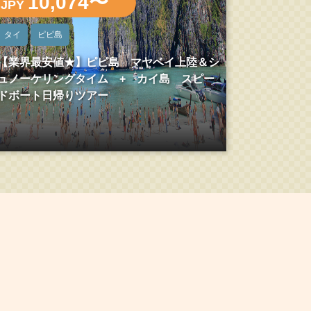
10,074〜
JPY
タイ
ピピ島
【業界最安値★】ピピ島 マヤベイ上陸＆シ
ュノーケリングタイム + カイ島 スピー
ドボート日帰りツアー