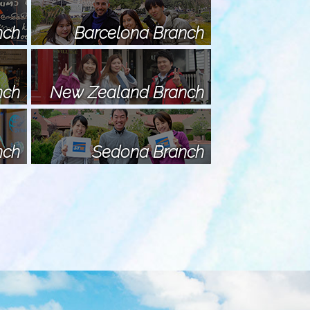
nch
Barcelona Branch
nch
New Zealand Branch
nch
Sedona Branch