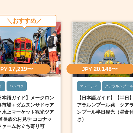
＼おすすめ／
17,219〜
20,148〜
JPY
JPY
イ
バンコク
マレーシア
クアラルンプー
日本語ガイド】メークロン
【日本語ガイド】【半日
路市場＋ダムヌンサドゥア
アラルンプール発 クア
ク水上マーケット観光ツア
ンプール半日観光（昼食
 首長族の村見学 ココナッ
き）
ファームお立ち寄り可