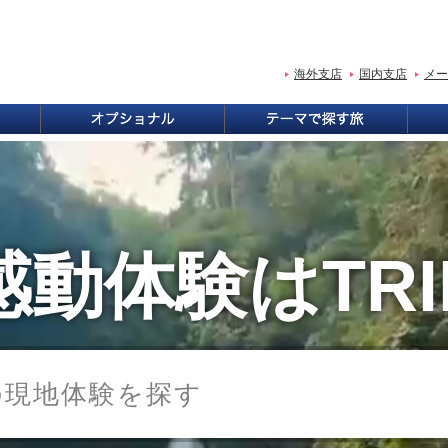
海外支店
国内支店
メー
動体験はTRI
の現地体験を探す