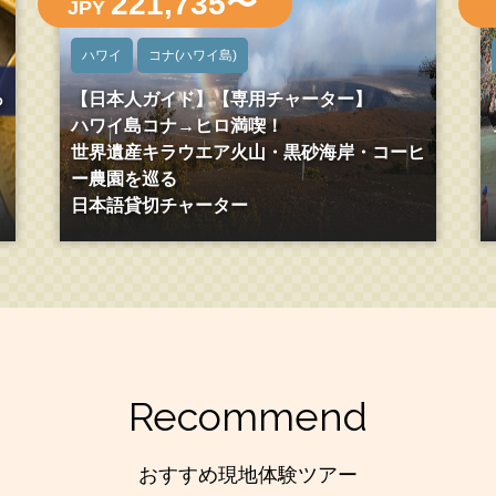
221,735〜
JPY
ハワイ
コナ(ハワイ島)
っ
【日本人ガイド】【専用チャーター】
ハワイ島コナ→ヒロ満喫！
世界遺産キラウエア火山・黒砂海岸・コーヒ
ー農園を巡る
日本語貸切チャーター
Recommend
おすすめ現地体験ツアー