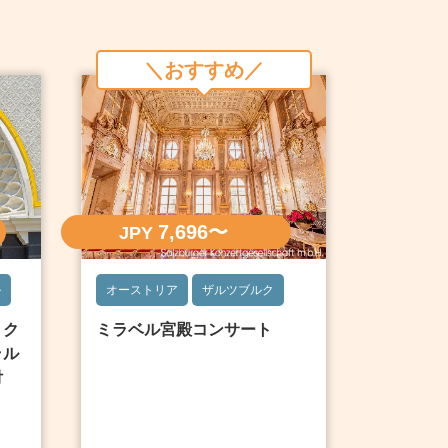
＼おすすめ／
7,696〜
JPY
ル
オーストリア
ザルツブルク
】ク
ミラベル宮殿コンサート
ラル
付