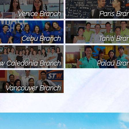
Venice Branch
Paris Bra
Cebu Branch
Tahiti Bra
w Caledonia Branch
Palau Bra
Vancouver Branch