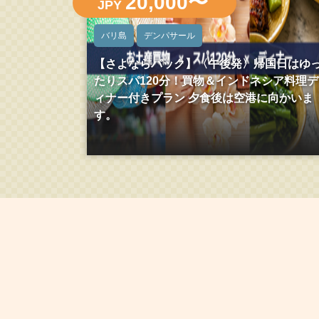
20,000〜
JPY
バリ島
デンパサール
【さよならパック】〈午後発〉帰国日はゆ
たりスパ120分！買物＆インドネシア料理デ
ィナー付きプラン 夕食後は空港に向かいま
す。