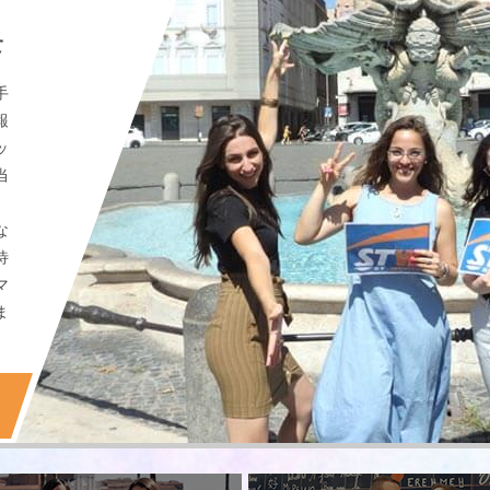
に
手
報
ッ
当
。
な
待
マ
ま