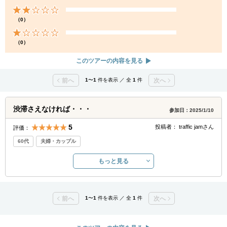
（0）
（0）
このツアーの内容を見る
前へ
1
〜
1
件を表示 ／ 全
1
件
次へ
渋滞さえなければ・・・
参加日：2025/1/10
5
投稿者：
traffic jam
さん
評価：
60代
夫婦・カップル
もっと見る
前へ
1
〜
1
件を表示 ／ 全
1
件
次へ