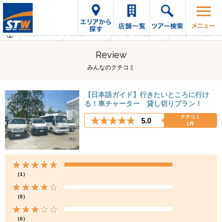
海外旅行・ツアーTop
オプショナルツアーTop
フィリピンの海外旅行・ツアー
フィリピンのオプショナルツ
Review
みんなのクチコミ
【日本語ガイド】行きたいところに行け
る！車チャーター 貸し切りプラン！
クチコミ
5.0
1件
（1）
（0）
（0）