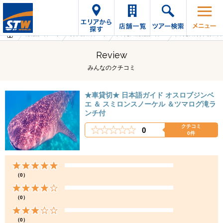
海外旅行・ツアーTop
オプショナルツアーTop
フィリピンの海外旅行・ツアー
フィリピンのオプショナルツ
Review
みんなのクチコミ
★車貸切★ 日本語ガイド オスロブジンベ
エ ＆ スミロンスノーケル ＆ツマログ滝ラ
ンチ付
クチコミ
0
0件
（0）
（0）
（0）