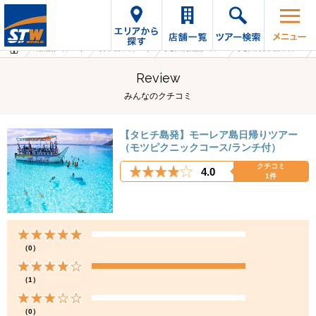
海外旅行・ツアーTop
オプショナルツアーTop
タヒチの海外旅行・ツアー
タヒチのオプショナルツアー
Review
みんなのクチコミ
【タヒチ島発】モーレア島日帰りツアー
（モツピクニックコース/ランチ付）
クチコミ
4.0
1件
（0）
（1）
（0）