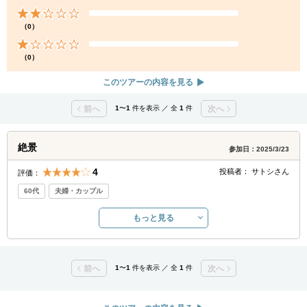
（0）
（0）
このツアーの内容を見る
前へ
1
〜
1
件を表示 ／ 全
1
件
次へ
絶景
参加日：2025/3/23
4
投稿者：
サトシ
さん
評価：
60代
夫婦・カップル
もっと見る
前へ
1
〜
1
件を表示 ／ 全
1
件
次へ