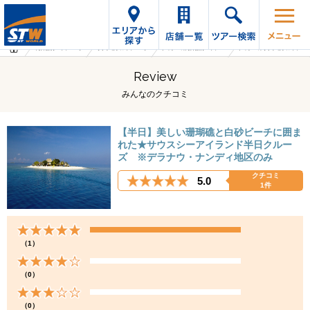
海外旅行・ツアーTop
オプショナルツアーTop
フィジーの海外旅行・ツアー
フィジーのオプショナルツアー
Review
みんなのクチコミ
【半日】美しい珊瑚礁と白砂ビーチに囲ま
れた★サウスシーアイランド半日クルー
ズ ※デラナウ・ナンディ地区のみ
クチコミ
5.0
1件
（1）
（0）
（0）