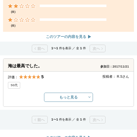
（0）
（0）
このツアーの内容を見る
前へ
1
〜
1
件を表示 ／ 全
1
件
次へ
海は最高でした。
参加日：2017/11/21
5
投稿者：
R.S
さん
評価：
50代
もっと見る
前へ
1
〜
1
件を表示 ／ 全
1
件
次へ