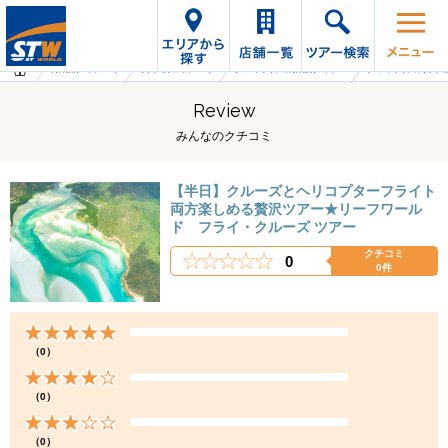
海外旅行・ツアーTop
オプショナルツアーTop
オーストラリアの海外旅行・ツアー
オーストラリアのオプシ
Review
みんなのクチコミ
【半日】クルーズとヘリコプターフライト
両方楽しめる贅沢ツアー★リーフワール
ド フライ・クルーズ ツアー
クチコミ
0
0件
（0）
（0）
（0）