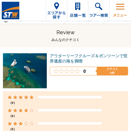
海外旅行・ツアーTop
オプショナルツアーTop
オーストラリアの海外旅行・ツアー
オーストラリアのオプシ
Review
みんなのクチコミ
アウターリーフクルーズ＆ポンツーンで世
界遺産の海を満喫
クチコミ
0
0件
（0）
（0）
（0）