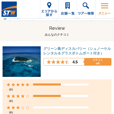
海外旅行・ツアーTop
オプショナルツアーTop
オーストラリアの海外旅行・ツアー
オーストラリアのオプシ
Review
みんなのクチコミ
グリーン島ディスカバリー（シュノーケル
レンタル＆グラスボトムボート付き）
クチコミ
4.5
4件
（2）
（2）
（0）