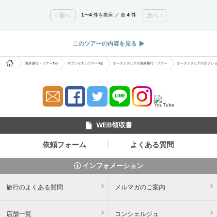
前へ
1
〜
4
件を表示 ／ 全
4
件
次へ
このツアーの内容を見る
海外旅行・ツアーTop
オプショナルツアーTop
オーストラリアの海外旅行・ツアー
オーストラリアのオプシ
WEB領収書
依頼フォーム
よくある質問
インフォメーション
旅行のよくある質問
メルマガのご案内
店舗一覧
コンシェルジュ