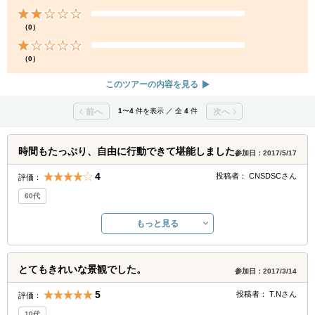
（0）
（0）
このツアーの内容を見る
前へ
1
〜
4
件を表示 ／ 全
4
件
次へ
時間もたっぷり、自由に行動できて堪能しました。
参加日：2017/5/17
4
投稿者：
CNSDSC
さん
評価：
60代
もっと見る
とてもきれいな景観でした。
参加日：2017/3/14
5
投稿者：
T.N
さん
評価：
10代