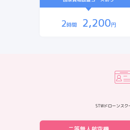
2,200
2
時間
円
STWドローンス
二等無人航空機