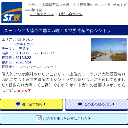
ユーラシア大陸最西端ロカ岬！＆世界遺産の街シントラ | ポルトガ
ルの旅行記
メールマガジン
お問い合わせ先
ユーラシア大陸最西端ロカ岬！＆世界遺産の街シントラ
エリア
ポルトガル
/ポルトガル
テーマ
世界遺産
時期
2012/08/11～2012/08/17
投稿日
2012/8/22
更新日
2020/7/24
投稿者
エスティワールドスタッフ
個人的いつか絶対やりたいことリスト上位のユーラシア大陸最西端ロ
カ岬に立つ！＆世界遺産の街シントラ立ち寄りついに実践してきまし
た♪ 皆さんロカ岬ってご存知ですか？ ポルトガルの首都リスボンから
ほど近
...
more▼
都市
基本情報
この国の
他の日記
この国を
旅したい方はこちら