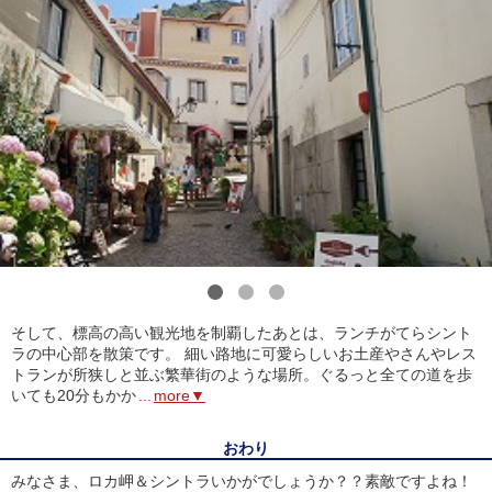
1
2
3
そして、標高の高い観光地を制覇したあとは、ランチがてらシント
ラの中心部を散策です。 細い路地に可愛らしいお土産やさんやレス
トランが所狭しと並ぶ繁華街のような場所。ぐるっと全ての道を歩
いても20分もかか
...
more▼
おわり
みなさま、ロカ岬＆シントラいかがでしょうか？？素敵ですよね！