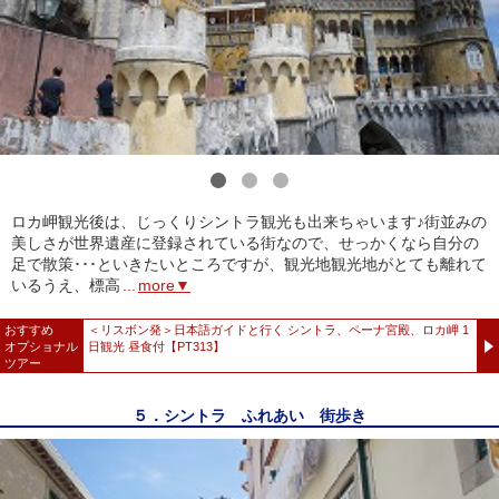
1
2
3
ロカ岬観光後は、じっくりシントラ観光も出来ちゃいます♪街並みの
美しさが世界遺産に登録されている街なので、せっかくなら自分の
足で散策･･･といきたいところですが、観光地観光地がとても離れて
いるうえ、標高
...
more▼
おすすめ
＜リスボン発＞日本語ガイドと行く シントラ、ペーナ宮殿、ロカ岬 1
オプショナル
日観光 昼食付【PT313】
ツアー
５．シントラ ふれあい 街歩き