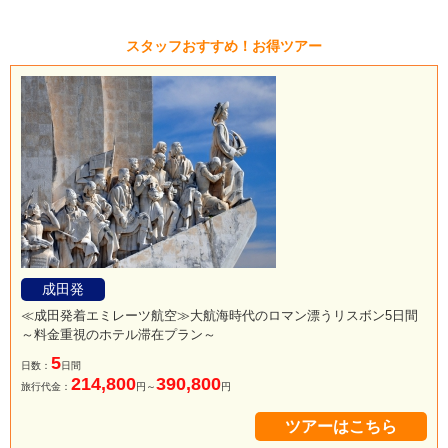
スタッフおすすめ！お得ツアー
成田発
≪成田発着エミレーツ航空≫大航海時代のロマン漂うリスボン5日間
～料金重視のホテル滞在プラン～
5
日数：
日間
214,800
390,800
旅行代金：
円～
円
ツアーはこちら