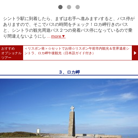
1
2
3
シントラ駅に到着したら、まずは右手へ進みます♪すると、バス停が
ありますので、そこでバスの時間をチェック！ロカ岬行きのバス
と、シントラの観光周遊バス２つの発着バス停になっているので乗
り間違えないようにし
...
more▼
おすすめ
＜リスボン発＞☆セットでお得☆リスボン午前市内観光＆世界遺産シ
オプショナル
ントラ、ロカ岬午後観光（日本語ガイド付き）
ツアー
３、ロカ岬