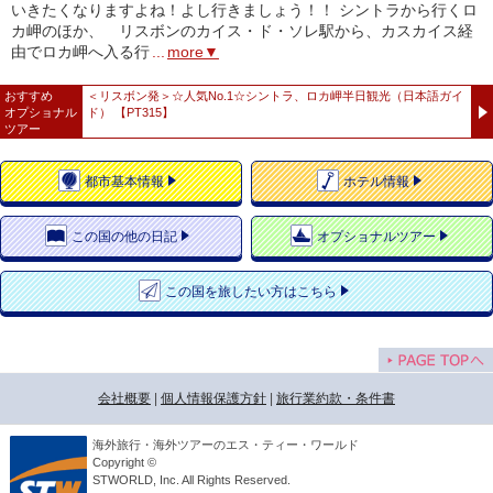
いきたくなりますよね！よし行きましょう！！ シントラから行くロ
カ岬のほか、 リスボンのカイス・ド・ソレ駅から、カスカイス経
由でロカ岬へ入る行
...
more▼
おすすめ
＜リスボン発＞☆人気No.1☆シントラ、ロカ岬半日観光（日本語ガイ
オプショナル
ド） 【PT315】
ツアー
都市
基本情報
ホテル
情報
この国の
他の日記
オプショナルツアー
この国を
旅したい方はこちら
会社概要
|
個人情報保護方針
|
旅行業約款・条件書
海外旅行・海外ツアーのエス・ティー・ワールド
Copyright ©
STWORLD, Inc. All Rights Reserved.