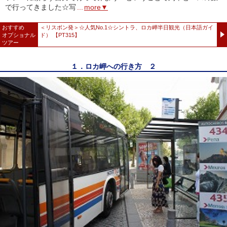
で行ってきました☆写
...
more▼
おすすめ
＜リスボン発＞☆人気No.1☆シントラ、ロカ岬半日観光（日本語ガイ
オプショナル
ド） 【PT315】
ツアー
１．ロカ岬への行き方 ２