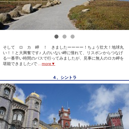
1
2
3
そして ロ カ 岬 ！ きましたーーーー！ちょう壮大！地球丸
い！！と大興奮です♪ 人のいない岬に憧れて、リスボンからつなげ
る一番早い時間のバスで行ってみましたが、見事に無人のロカ岬を
堪能できました♪で
...
more▼
４、シントラ