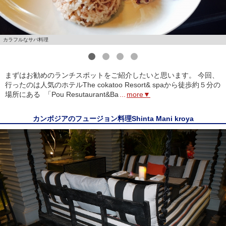
カラフルなサバ料理
1
2
3
4
まずはお勧めのランチスポットをご紹介したいと思います。 今回、
行ったのは人気のホテルThe cokatoo Resort& spaから徒歩約５分の
場所にある 「Pou Resutaurant&Ba
...
more▼
カンボジアのフュージョン料理Shinta Mani kroya