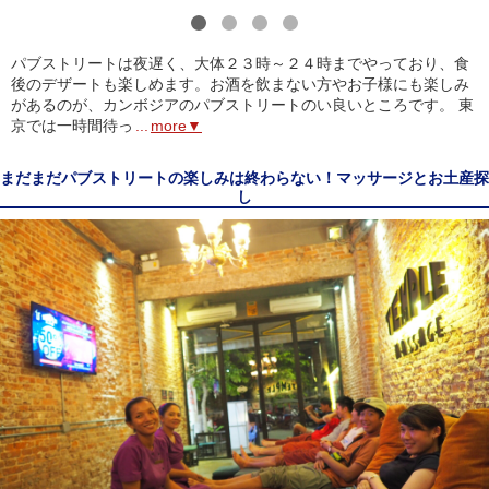
1
2
3
4
パブストリートは夜遅く、大体２３時～２４時までやっており、食
後のデザートも楽しめます。お酒を飲まない方やお子様にも楽しみ
があるのが、カンボジアのパブストリートのい良いところです。 東
京では一時間待っ
...
more▼
まだまだパブストリートの楽しみは終わらない！マッサージとお土産探
し