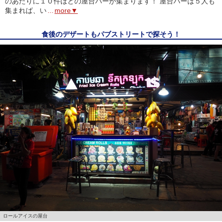
のあたりに１０件ほどの屋台バーが集まります！ 屋台バーは５人も
集まれば、い
...
more▼
食後のデザートもパブストリートで探そう！
ロールアイスの屋台