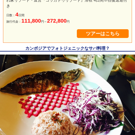
れ家リゾート・直営『コッカトゥリゾート』滞在 4日間※往復送迎付
き
4
日数：
日間
111,800
272,800
旅行代金：
円～
円
ツアーはこちら
カンボジアでフォトジェニックなサバ料理？