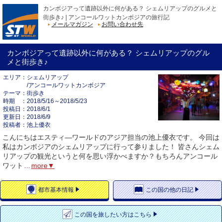
カンボジアって遺跡以外に何がある？ シェムリアップのグルメと
街歩き♪ | アンコールワットカンボジアの旅行記
メールマガジン
お問い合わせ先
カンボジアって遺跡以外に何がある？ シェムリアップのグル
メと街歩き♪
エリア
シェムリアップ
/アンコールワットカンボジア
テーマ
街歩き
時期
2018/5/16～2018/5/23
投稿日
2018/6/1
更新日
2018/6/9
投稿者
池上優衣
こんにちはエスティ―ワールドのアジア担当の池上優衣です。 今回は
私はカンボジアのシェムリアップに行って参りました！ 皆さんシェム
リアップの観光というと何を思い浮かべますか？もちろんアンコール
ワット
...
more▼
都市
基本情報
この国の
他の日記
この国を
旅したい方はこちら