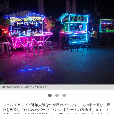
個性豊かな屋台バーのネオンが輝きます
1
2
3
シェムリアップで近年人気なのが屋台バーです。 その名の通り、屋
台を改造して作られたバーで、パブストリートの裏通り、ｓｔ１１