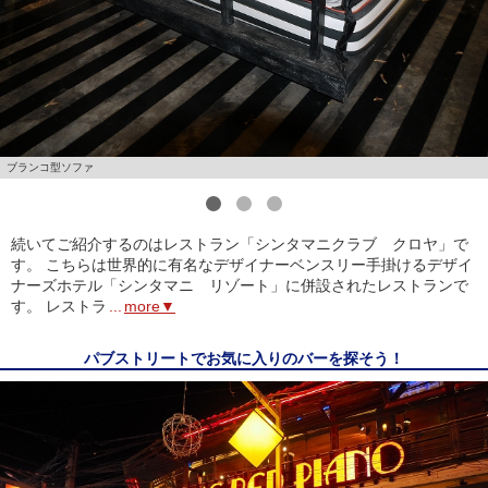
ブランコ型ソファ
1
2
3
続いてご紹介するのはレストラン「シンタマニクラブ クロヤ」で
す。 こちらは世界的に有名なデザイナーベンスリー手掛けるデザイ
ナーズホテル「シンタマニ リゾート」に併設されたレストランで
す。 レストラ
...
more▼
パブストリートでお気に入りのバーを探そう！