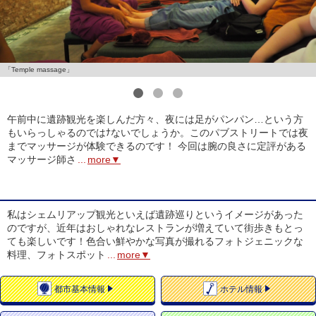
「Temple massage」
1
2
3
午前中に遺跡観光を楽しんだ方々、夜には足がパンパン…という方
もいらっしゃるのではﾅないでしょうか。このパブストリートでは夜
までマッサージが体験できるのです！ 今回は腕の良さに定評がある
マッサージ師さ
...
more▼
私はシェムリアップ観光といえば遺跡巡りというイメージがあった
のですが、近年はおしゃれなレストランが増えていて街歩きもとっ
ても楽しいです！色合い鮮やかな写真が撮れるフォトジェニックな
料理、フォトスポット
...
more▼
都市
基本情報
ホテル
情報