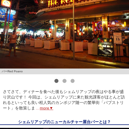
バーRed Poano
1
2
3
さてさて、ディナーを食べた後もシェムリアップの夜はやる事が盛
り沢山です！ 今回は、シェムリアップに来た観光課客がほとんど訪
れるといっても良い程人気のカンボジア随一の繁華街「パブストリ
ート」を散策しま
...
more▼
シェムリアップのニューカルチャー屋台バーとは？