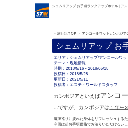
シェムリアップ お手頃ランクアップホテル | 
旅行記ＴOＰ
アンコールワットカンボジア
シェムリアップ お
エリア
シェムリアップ
/アンコールワ
テーマ
現地情報
時期
2018/5/16～2018/05/18
投稿日
2018/5/28
更新日
2021/5/11
投稿者
エスティワールドスタッフ
アンコ
カンボジアといえば
...ですが、カンボジアは
１年中
遺跡巡りに疲れた身体をリフレッシュするた
今回は超お手頃価格でお泊りいただけるシェ