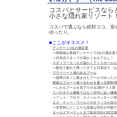
コスパとサービスなら
小さな隠れ家リゾート
コスパで選ぶなら絶対ココ。安
ゆったり。
■ここがオススメ！
・
アンケート1位
の満足度
⇒帰国後お客様アンケートで1位の満足度
⇒日本語スタッフが温かくおもてなし！
・
スタッフ一人一人が温かく
アットホーム
な
⇒観光で疲れて帰ってきても日本語で「お
・
プライベート感のある
プール
⇒熱帯の木々に囲まれたプールでゆったり
・
朝食
はフルーツ盛り合わせ＆選べる卵料理
⇒しかもプールを見下ろせる2階テラス席
・
スパ
がホテル価格ではなく街中に近い価格
⇒フット・アロマ・クメールマッサージ等
・
エス・ティー・ワールドの
オフィスが目の
⇒非常時にどこよりも迅速な対応が可能で
・
オールドマーケットまで徒歩10分の
好立