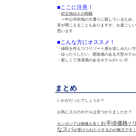
■ここに注意！
・
好立地ゆえの喧騒
⇒中心市街地の大通りに面しているため、
音が聞こえることもありますが、お過ごしい
思います
■こんな方にオススメ！
・値段を抑えつつリゾート感を楽しみたい方
・ゆったりしたい、開放感のある大型ホテル
・新しくて清潔感のあるホテルがいい方
まとめ
いかがだったでしょうか？
お気に入りのホテルは見つかりましたか？
お手頃価格
カンボジアは物価も安く
で
なスパ
が受けられたりするのが魅力です