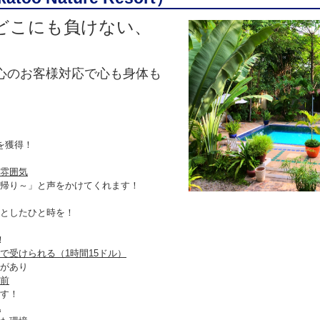
どこにも負けない、
！
心のお客様対応で心も身体も
を獲得！
雰囲気
帰り～」と声をかけてくれます！
としたひと時を！
！
で受けられる（1時間15ドル）
があり
前
す！
地