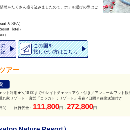
情報をたくさん盛り込みましたので、ホテル選びの際はご
ort & SPA）
ort Hotel）
or）
国の
この国を
日記
旅したい方はこちら
ツアー
発
ェット利用★＼18:00までのレイトチェックアウト付き／アンコールワット
隠れ家リゾート・直営『コッカトゥリゾート』滞在 4日間※往復送迎付き
111,800
272,800
日間
旅行代金：
円～
円
oo Nature Resort）