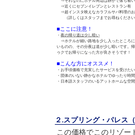
⇒それなのにホテル周辺は静かで落ち着い
⇒近くにセブンイレブンとレストラン有
⇒超インスタ映えなカラフルサバ料理のお
（詳しくはスタッフまでお尋ねください
■ここに注意！
・
夜の帰り道は少し暗い
⇒ホテルが細い路地を少し入ったところに
いものの、その分夜は道が少し暗いです。帰
ゥクでお帰りになった方が良さそうです！
■こんな方にオススメ！
・お手頃価格で充実したサービスを受けたい
・団体のいない静かなホテルでゆったり時間
・日本語スタッフのいるアットホームな空間
２.スプリング・パレス（Sprin
この価格でこのリゾート