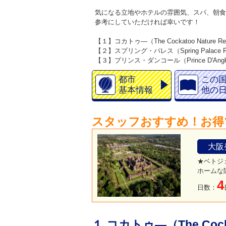
気になる立地やホテルの雰囲気、スパ、朝食
参考にしていただければ幸いです！
【１】コカトゥ―（The Cockatoo Nature Res
【２】スプリング・パレス（Spring Palace Res
【３】プリンス・ダンコール（Prince D'Angk
都市
この
基本情報
他の
スタッフおすすめ！お得
大阪
★ベトジ
ホームな
4
日数：
１.コカトゥ―（The Cockat