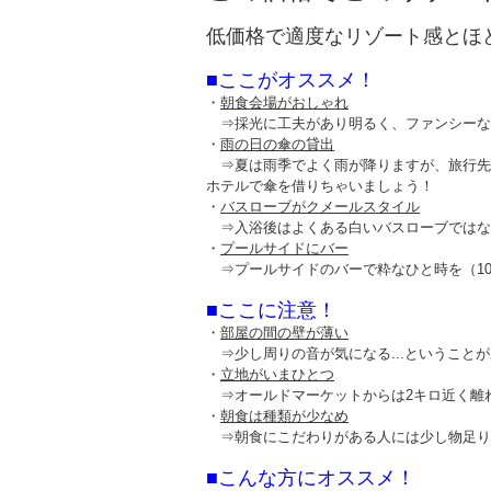
低価格で適度なリゾート感とほ
■ここがオススメ！
・
朝食会場がおしゃれ
⇒採光に工夫があり明るく、ファンシーな
・
雨の日の傘の貸出
⇒夏は雨季でよく雨が降りますが、旅行先
ホテルで傘を借りちゃいましょう！
・
バスローブがクメールスタイル
⇒入浴後はよくある白いバスローブではな
・
プールサイドにバー
⇒プールサイドのバーで粋なひと時を（10-
■ここに注意！
・
部屋の間の壁が薄い
⇒少し周りの音が気になる...ということ
・
立地がいまひとつ
⇒オールドマーケットからは2キロ近く離
・
朝食は種類が少なめ
⇒朝食にこだわりがある人には少し物足り
■こんな方にオススメ！