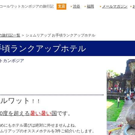
アンコールワットカンボジアの旅行記
支店
渋谷
福岡
メールマガジン
の旅行記一覧
シェムリアップ お手頃ランクアップホテル
手頃ランクアップホテル
ットカンボジア
ールワット
！！
30度を超える
暑い暑い
国
です。
めにもホテル選びは絶対に外せませんよね。
ムリアップのオススメホテルを3件ご紹介いたします。