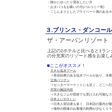
・静かにゆったり滞在したい方
・おタバコをお吸いの方(バルコニー有)
・こじんまりとしたプライベート感のあるホ
３.プリンス・ダンコール（Pr
ザ・アーバンリゾート
上記の2ホテルと比べると1ラ
の分
充実のリゾート感
をお楽し
■ここがオススメ！
・
大きな
塩水プール
⇒美容効果のある塩水プールがあり、水着
・
立地バツグン
⇒センターマーケットにも近く、どこへ行
・
充実の施設内容
⇒大きなジムや団体でも受け入れ可能なス
・
日本人にやさしい
⇒日本人宿泊者も多く、日本語の案内が随
⇒
海外の団体のお客様の利用が少なくリラ